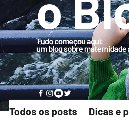
o Bl
Tudo começou aqui:
um blog sobre maternidade a
Todos os posts
Dicas e 