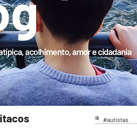
og
típica, acolhimento, amor e cidadania
pitacos