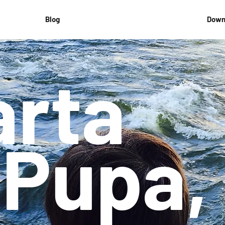
Blog
Down
arta
 Pupa,