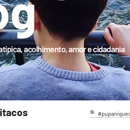
og
típica, acolhimento, amor e cidadania
pitacos