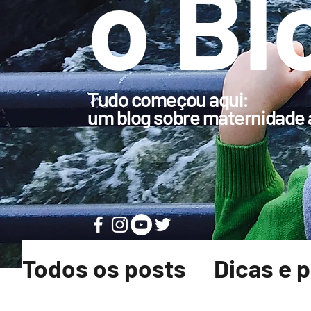
o Bl
Tudo começou aqui:
um blog sobre maternidade a
Todos os posts
Dicas e 