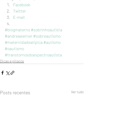
Facebook
Twitter
E-mail
#blogmaterno
#sobrinhoautista
#andreawerner
#sobreautismo
#maternidadeatipica
#autismo
#oautismo
#transtornosdoespectroautista
Dicas e pitacos
Posts recentes
Ver tudo