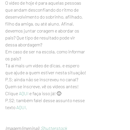
O vídeo de hoje é para aquelas pessoas 
que andam desconfiando do ritmo de 
desenvolvimento do sobrinho, afilhado, 
filho da amiga, ou até aluno. Afinal, 
devemos juntar coragem e abordar os 
pais? Que tipo de resultado pode vir 
dessa abordagem?
Em caso de ser na escola, como informar 
os pais?
Tá aí mais um vídeo de dicas, e espero 
que ajude a quem estiver nesta situação!
P.S: ainda não se inscreveu no canal? 
Quem se inscreve, vê os vídeos antes! 
Clique 
AQUI
 e faça isso já! 🙂
P.S2: também falei desse assunto nesse 
texto 
AQUI
.
Imagem (menina): 
Shutterstock