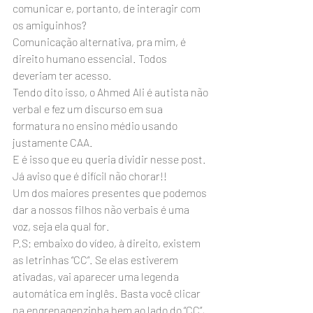
comunicar e, portanto, de interagir com 
os amiguinhos?
Comunicação alternativa, pra mim, é 
direito humano essencial. Todos 
deveriam ter acesso.
Tendo dito isso, o Ahmed Ali é autista não 
verbal e fez um discurso em sua 
formatura no ensino médio usando 
justamente CAA.
E é isso que eu queria dividir nesse post. 
Já aviso que é difícil não chorar!!
Um dos maiores presentes que podemos 
dar a nossos filhos não verbais é uma 
voz, seja ela qual for.
P.S: embaixo do vídeo, à direito, existem 
as letrinhas “CC”. Se elas estiverem 
ativadas, vai aparecer uma legenda 
automática em inglês. Basta você clicar 
na engrenagenzinha bem ao lado do “CC”, 