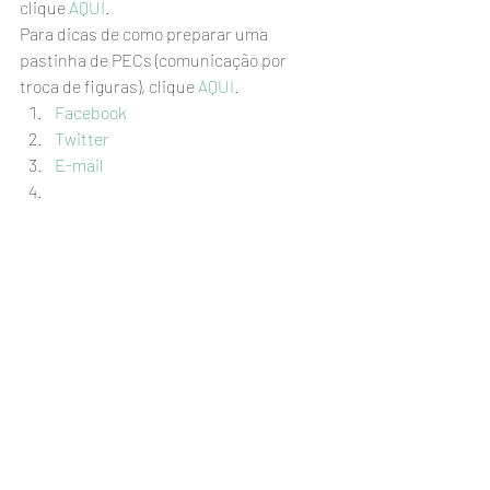
clique 
AQUI
.
Para dicas de como preparar uma 
pastinha de PECs (comunicação por 
troca de figuras), clique 
AQUI
.
Facebook
Twitter
E-mail
#usodecaa
#autismonãoverbal
#usodecomunicaçãoalternativa
#caa
#autismoecomunicaçãoalternativa
#autismo
#comunicaçãoalternativa
Notícias e eventos
Posts recentes
Ver tudo