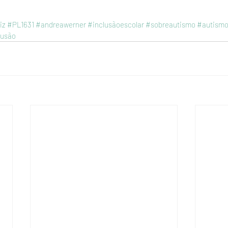
iz
#PL1631
#andreawerner
#inclusãoescolar
#sobreautismo
#autism
lusão