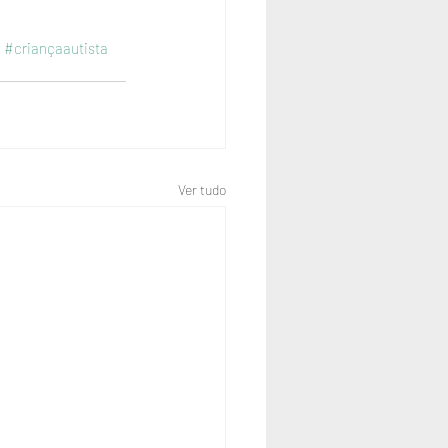
o
#criançaautista
Ver tudo