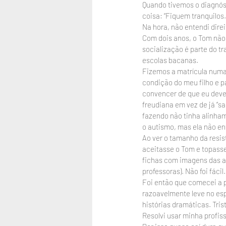
Quando tivemos o diagnóst
coisa: “Fiquem tranquilos.
Na hora, não entendi direi
Com dois anos, o Tom não 
socialização é parte do t
escolas bacanas.
Fizemos a matrícula numa 
condição do meu filho e p
convencer de que eu dever
freudiana em vez de já “s
fazendo não tinha alinham
o autismo, mas ela não en
Ao ver o tamanho da resist
aceitasse o Tom e topasse
fichas com imagens das at
professoras). Não foi fáci
Foi então que comecei a 
razoavelmente leve no esp
histórias dramáticas. Tris
Resolvi usar minha profis