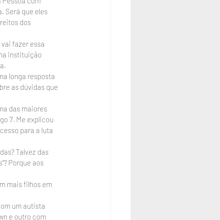
da Pessoa com 
. Será que eles 
reitos dos 
vai fazer essa 
a instituição 
a.
ma longa resposta 
bre as dúvidas que 
ma das maiores 
go 7. Me explicou 
cesso para a luta 
das? Talvez das 
”? Porque aos 
m mais filhos em 
om um autista 
wn e outro com 