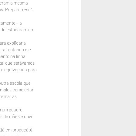
sseram a mesma 
as. Preparem-se”. 
tamente – a 
eado estudaram em 
ra explicar a 
ora tentando me 
ento na linha 
tal que estávamos 
nte equivocada para 
outra escola que 
imples como criar 
einar as 
m um quadro 
s de mães e ouvi 
(já em produção). 