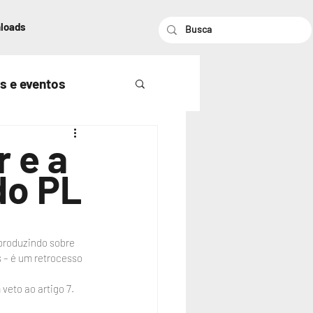
loads
s e eventos
 e a
do PL
produzindo sobre 
 – é um retrocesso 
veto ao artigo 7.