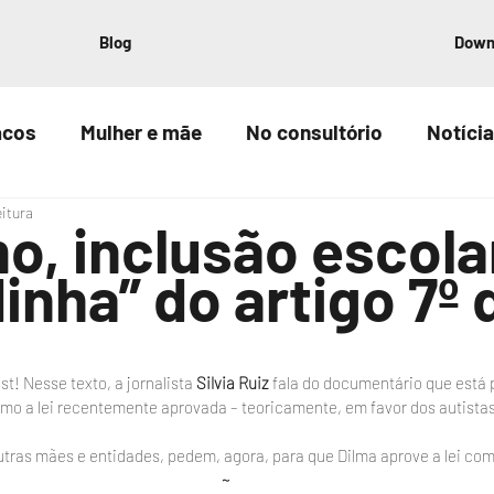
Blog
Down
acos
Mulher e mãe
No consultório
Notícia
eitura
o, inclusão escolar
inha” do artigo 7º 
! Nesse texto, a jornalista 
Silvia Ruiz
 fala do documentário que está 
como a lei recentemente aprovada – teoricamente, em favor dos autistas
tras mães e entidades, pedem, agora, para que Dilma aprove a lei com 
~