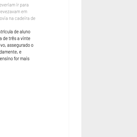
everiam ir para 
 revezavam em 
ovia na cadeira de 
trícula de aluno 
 de três a vinte 
ivo, assegurado o 
damente, e 
ensino for mais 