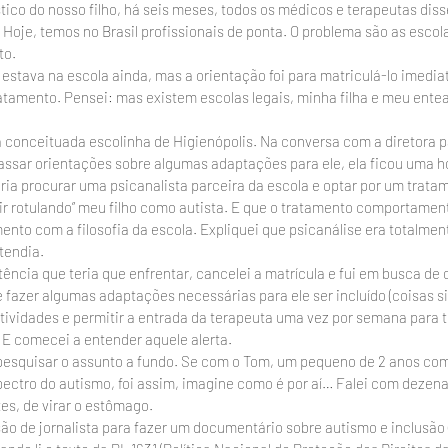
ico do nosso filho, há seis meses, todos os médicos e terapeutas di
 Hoje, temos no Brasil profissionais de ponta. O problema são as escol
to.
estava na escola ainda, mas a orientação foi para matriculá-lo imedia
ratamento. Pensei: mas existem escolas legais, minha filha e meu ent
conceituada escolinha de Higienópolis. Na conversa com a diretora pa
assar orientações sobre algumas adaptações para ele, ela ficou uma h
ia procurar uma psicanalista parceira da escola e optar por um tratam
air rotulando” meu filho como autista. E que o tratamento comportamen
ento com a filosofia da escola. Expliquei que psicanálise era totalme
tendia.
ência que teria que enfrentar, cancelei a matrícula e fui em busca de 
 fazer algumas adaptações necessárias para ele ser incluído (coisas s
ividades e permitir a entrada da terapeuta uma vez por semana para tr
l. E comecei a entender aquele alerta.
pesquisar o assunto a fundo. Se com o Tom, um pequeno de 2 anos co
ectro do autismo, foi assim, imagine como é por aí… Falei com dezena
tes, de virar o estômago.
são de jornalista para fazer um documentário sobre autismo e inclusão 