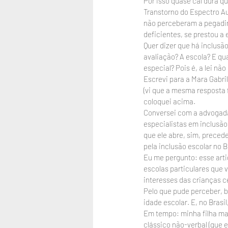
Por isso quase caí dura qu
Transtorno do Espectro Au
não perceberam a pegadinh
deficientes, se prestou a
Quer dizer que há inclus
avaliação? A escola? E qu
especial? Pois é, a lei nã
Escrevi para a Mara Gabri
(vi que a mesma resposta 
coloquei acima.
Conversei com a advogada 
especialistas em inclusão
que ele abre, sim, preced
pela inclusão escolar no Br
Eu me pergunto: esse arti
escolas particulares que
interesses das crianças 
Pelo que pude perceber, b
idade escolar. E, no Brasi
Em tempo: minha filha ma
clássico não-verbal (que