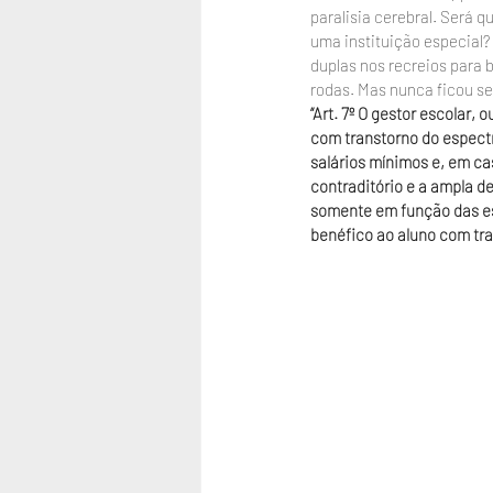
paralisia cerebral. Será q
uma instituição especial
duplas nos recreios para 
rodas. Mas nunca ficou s
“Art. 7º O gestor escolar,
com transtorno do espectro
salários mínimos e, em ca
contraditório e a ampla 
somente em função das esp
benéfico ao aluno com tra