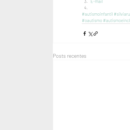
E-mail
#autismoinfantil
#silviaru
#oautismo
#autismoeinc
Posts recentes