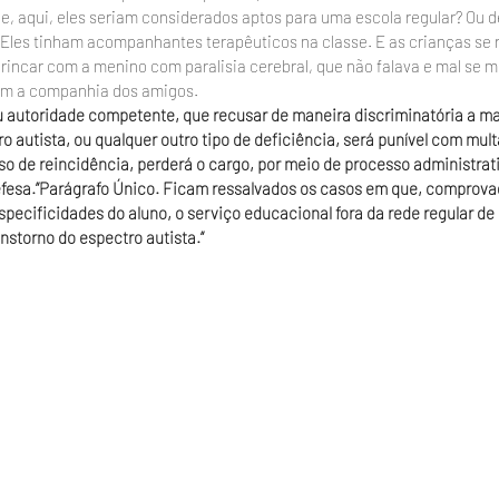
ue, aqui, eles seriam considerados aptos para uma escola regular? Ou d
? Eles tinham acompanhantes terapêuticos na classe. E as crianças se
brincar com a menino com paralisia cerebral, que não falava e mal se m
em a companhia dos amigos.
 ou autoridade competente, que recusar de maneira discriminatória a ma
 autista, ou qualquer outro tipo de deficiência, será punível com multa
so de reincidência, perderá o cargo, por meio de processo administrat
defesa.”Parágrafo Único. Ficam ressalvados os casos em que, comprova
ecificidades do aluno, o serviço educacional fora da rede regular de 
nstorno do espectro autista.“