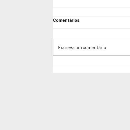
Comentários
Escreva um comentário
Adolescente autista é vítima
de violência sexual em escola
estadual de São Paulo