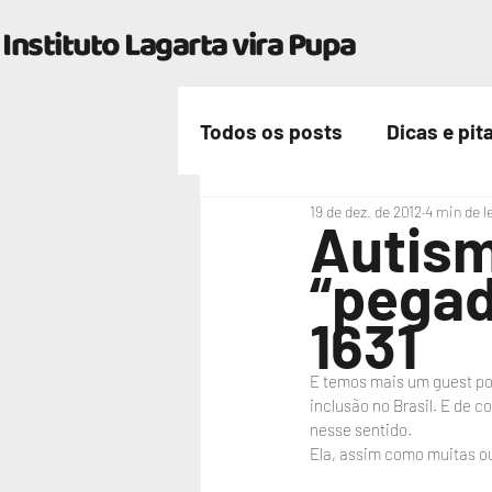
Instituto Lagarta vira Pupa
Todos os posts
Dicas e pit
19 de dez. de 2012
4 min de l
Nossa vida
Autism
“pegad
1631
E temos mais um guest post
inclusão no Brasil. E de 
nesse sentido.
Ela, assim como muitas ou