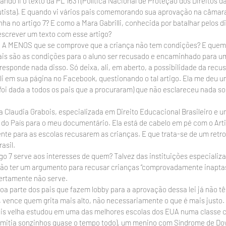
ando li o texto da PL 1631 (Política Nacional de Proteção dos Direitos 
tista). E quando vi vários pais comemorando sua aprovação na câmara
a no artigo 7? E como a Mara Gabrilli, conhecida por batalhar pelos di
 escrever um texto com esse artigo?
ão A MENOS que se comprove que a criança não tem condições? E quem 
ais são as condições para o aluno ser recusado e encaminhado para um
o responde nada disso. Só deixa, ali, em aberto, a possibilidade da recus
lli em sua página no Facebook, questionando o tal artigo. Ela me deu u
foi dada a todos os pais que a procuraram) que não esclareceu nada so
Claudia Grabois, especializada em Direito Educacional Brasileiro e u
 do País para o meu documentário. Ela está de cabelo em pé com o Arti
ente para as escolas recusarem as crianças. E que trata-se de um retro
asil.
go 7 serve aos interesses de quem? Talvez das instituições especializa
 vão ter um argumento para recusar crianças “comprovadamente inaptas
certamente não serve.
oa parte dos pais que fazem lobby para a aprovação dessa lei já não tê
l, vence quem grita mais alto, não necessariamente o que é mais justo.
is velha estudou em uma das melhores escolas dos EUA numa classe c
 emitia sonzinhos quase o tempo todo), um menino com Síndrome de Do