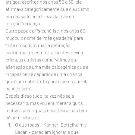
artigos, escritos nos anos 50 e 60, ele 
afirmava categoricamente que o autismo 
era causado pela frieza da mãe em 
relação à criança.
Outro papa da Psicanálise, nos anos 60, 
mudou o nome de “mãe geladeira” para 
“mãe crocodilo”, mas a definição 
continuou a mesma. Lacan
descreveu 
crianças autistas como “vítimas da 
alienação de uma mãe psicogênica que é 
incapaz de se separar de uma criança 
que é um substituto para o pênis que ela 
nasceu sem”.
Depois disso tudo, talvez não seja 
necessário, mas vou enumerar alguns 
motivos pelos quais essa teoria não tem 
pé nem cabeça:
O que todos – Kanner, Bettelheim e 
Lacan – pareciam ignorar é que 