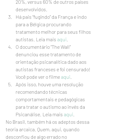
20%, versus 60% de outros países 
desenvolvidos.
Há pais “fugindo” da França e indo 
para a Bélgica procurando 
tratamento melhor para seus filhos 
autistas. Leia mais 
aqui
.
O documentário “The Wall” 
denunciou esse tratamento de 
orientação psicanalítica dado aos 
autistas franceses e foi censurado! 
Você pode ver o filme 
aqui
. 
Após isso, houve uma resolução 
recomendando técnicas 
comportamentais e pedagógicas 
para tratar o autismo ao invés da 
Psicanálise. Leia mais 
aqui
.
No Brasil, também há os adeptos dessa 
teoria arcaica. Quem, aqui, quando 
desconfiou de algo errado no 