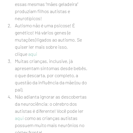
essas mesmas “mães geladeira” 
produziam filhos autistas e 
neurotípicos!
Autismo não é uma psicose! É 
genético! Há vários genes (e 
mutações) ligados ao autismo. Se 
quiser ler mais sobre isso, 
clique 
aqui
Muitas crianças, inclusive, já 
apresentam sintomas desde bebês, 
o que descarta, por completo, a 
questão da influência da mãe (ou do 
pai).
Não adianta ignorar as descobertas 
da neurociência: o cérebro dos 
autistas é diferente! Você pode ler 
aqui
 como as crianças autistas 
possuem muito mais neurônios no 
córtex frontal.