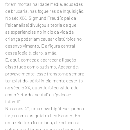
foram mortas na Idade Média, acusadas 
de bruxaria, nas fogueiras da Inquisição.
No séc XIX,  Sigmund Freud (o pai da 
Psicanálise) divulgou a teoria de que 
as experiências no início da vida da 
criança poderiam causar distúrbios no 
desenvolvimento. E a figura central 
dessa idéia é, claro, a mãe.
E, aqui, começa a aparecer a ligação 
disso tudo com o autismo. Apesar de, 
provavelmente, esse transtorno sempre 
ter existido, só foi inicialmente descrito 
no século XX, quando foi considerado 
como “retardo mental” ou “psicose 
infantil”.
Nos anos 40, uma nova hipótese ganhou 
força com o psiquiatra Leo Kanner. Em 
uma releitura freudiana, ele colocou a 
culpa do autismo no que ele chamou de 