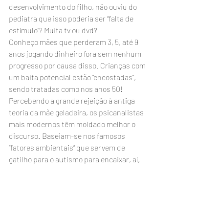
desenvolvimento do filho, não ouviu do 
pediatra que isso poderia ser “falta de 
estímulo”? Muita tv ou dvd?
Conheço mães que perderam 3, 5, até 9 
anos jogando dinheiro fora sem nenhum 
progresso por causa disso. Crianças com 
um baita potencial estão “encostadas”, 
sendo tratadas como nos anos 50!
Percebendo a grande rejeição à antiga 
teoria da mãe geladeira, os psicanalistas 
mais modernos têm moldado melhor o 
discurso. Baseiam-se nos famosos 
“fatores ambientais” que servem de 
gatilho para o autismo para encaixar, aí, 
suas hipóteses. “Mãe geladeira é coisa 
antiga”. E segue-se uma longa explicação 
que termina exatamente no mesmo 
ponto: a relação mãe-bebê.
O discurso é remendado, requentado, 