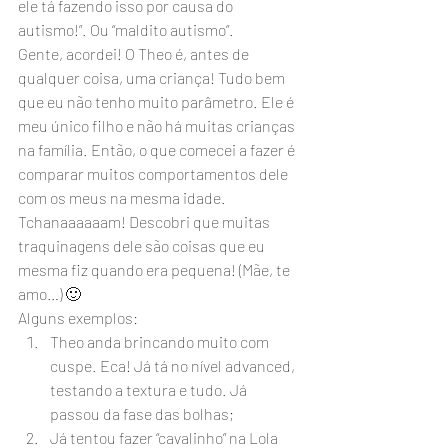
ele tá fazendo isso por causa do 
autismo!”. Ou “maldito autismo”.
Gente, acordei! O Theo é, antes de 
qualquer coisa, uma criança! Tudo bem 
que eu não tenho muito parâmetro. Ele é 
meu único filho e não há muitas crianças 
na família. Então, o que comecei a fazer é 
comparar muitos comportamentos dele 
com os meus na mesma idade. 
Tchanaaaaaam! Descobri que muitas 
traquinagens dele são coisas que eu 
mesma fiz quando era pequena! (Mãe, te 
amo…) 🙂
Alguns exemplos:
Theo anda brincando muito com 
cuspe. Eca! Já tá no nível advanced, 
testando a textura e tudo. Já 
passou da fase das bolhas;
Já tentou fazer “cavalinho” na Lola 