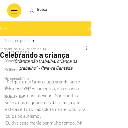
Post
Todos os posts
17 de abr. de 2014
2 min de leitura
Todos os posts
Celebrando a criança
Dicas e pitacos
“Criança não trabalha, criança dá 
trabalho” ~ Palavra Cantada
Mulher e mãe
No consultório
  Sei que o autismo ocupa grande parte 
Notícias e eventos
dos nossos pensamentos, dos nossos 
papos, das nossas vidas. Mas, muitas 
Nossa vida
vezes, nos esquecemos da criança que 
está ali e TUDO, absolutamente tudo, vira 
“culpa do autismo”.
Eu tive essa mania por muito tempo. “Ah, 