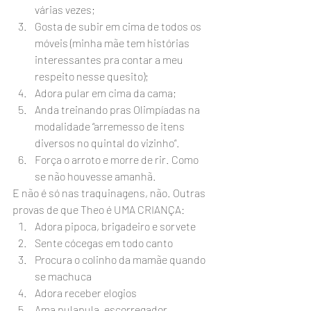
várias vezes;
Gosta de subir em cima de todos os 
móveis (minha mãe tem histórias 
interessantes pra contar a meu 
respeito nesse quesito);
Adora pular em cima da cama;
Anda treinando pras Olimpíadas na 
modalidade “arremesso de itens 
diversos no quintal do vizinho”.
Força o arroto e morre de rir. Como 
se não houvesse amanhã.
E não é só nas traquinagens, não. Outras 
provas de que Theo é UMA CRIANÇA:
Adora pipoca, brigadeiro e sorvete
Sente cócegas em todo canto
Procura o colinho da mamãe quando 
se machuca
Adora receber elogios
Ama pulapula, escorregador, 