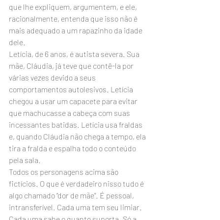
que lhe expliquem, argumentem, e ele, 
racionalmente, entenda que isso não é 
mais adequado a um rapazinho da idade 
dele.
Letícia, de 6 anos, é autista severa. Sua 
mãe, Cláudia, já teve que contê-la por 
várias vezes devido a seus 
comportamentos autolesivos. Letícia 
chegou a usar um capacete para evitar 
que machucasse a cabeça com suas 
incessantes batidas. Letícia usa fraldas 
e, quando Cláudia não chega a tempo, ela 
tira a fralda e espalha todo o conteúdo 
pela sala.
Todos os personagens acima são 
fictícios. O que é verdadeiro nisso tudo é 
algo chamado “dor de mãe”. É pessoal, 
intransferível. Cada uma tem seu limiar. 
Cada uma sabe o quanto suporta. Só a 