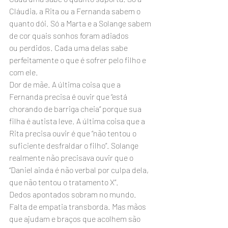
Cláudia, a Rita ou a Fernanda sabem o 
quanto dói. Só a Marta e a Solange sabem 
de cor quais sonhos foram adiados 
ou perdidos. Cada uma delas sabe 
perfeitamente o que é sofrer pelo filho e 
com ele.
Dor de mãe. A última coisa que a 
Fernanda precisa é ouvir que “está 
chorando de barriga cheia” porque sua 
filha é autista leve. A última coisa que a 
Rita precisa ouvir é que “não tentou o 
suficiente desfraldar o filho”. Solange 
realmente não precisava ouvir que o 
“Daniel ainda é não verbal por culpa dela, 
que não tentou o tratamento X”. 
Dedos apontados sobram no mundo. 
Falta de empatia transborda. Mas mãos 
que ajudam e braços que acolhem são 