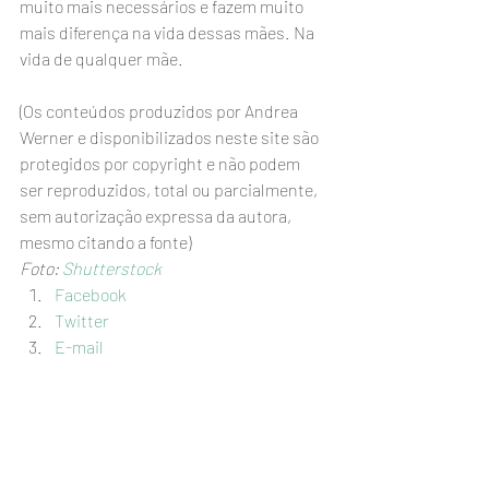
muito mais necessários e fazem muito 
mais diferença na vida dessas mães. Na 
vida de qualquer mãe.
(Os conteúdos produzidos por Andrea 
Werner e disponibilizados neste site são 
protegidos por copyright e não podem 
ser reproduzidos, total ou parcialmente, 
sem autorização expressa da autora, 
mesmo citando a fonte)
Foto: 
Shutterstock
Facebook
Twitter
E-mail
#autismoinfantil
#níveisdeautismo
#andreawerner
#sobreautismo
#sofrimentomaterno
#autismo
#criançaautista
#oautismo