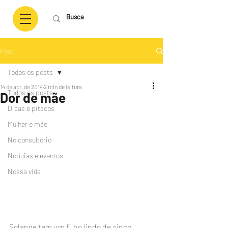
Post
Todos os posts
14 de abr. de 2014
2 min de leitura
Todos os posts
Dor de mãe
Dicas e pitacos
Mulher e mãe
No consultório
Notícias e eventos
Nossa vida
Solange tem um filho lindo de cinco 