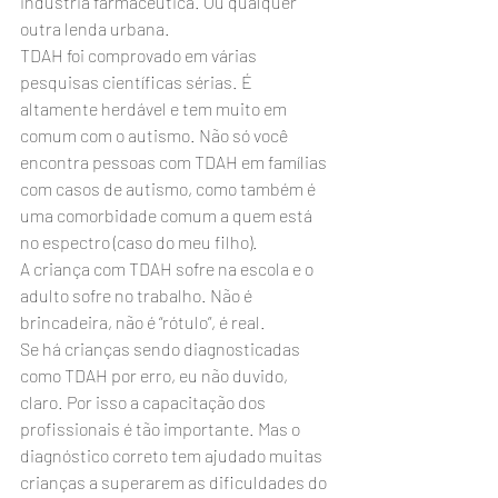
indústria farmacêutica. Ou qualquer 
outra lenda urbana.
TDAH foi comprovado em várias 
pesquisas científicas sérias. É 
altamente herdável e tem muito em 
comum com o autismo. Não só você 
encontra pessoas com TDAH em famílias 
com casos de autismo, como também é 
uma comorbidade comum a quem está 
no espectro (caso do meu filho).
A criança com TDAH sofre na escola e o 
adulto sofre no trabalho. Não é 
brincadeira, não é “rótulo”, é real.
Se há crianças sendo diagnosticadas 
como TDAH por erro, eu não duvido, 
claro. Por isso a capacitação dos 
profissionais é tão importante. Mas o 
diagnóstico correto tem ajudado muitas 
crianças a superarem as dificuldades do 