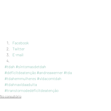
Facebook
Twitter
E-mail
#tdah
#sintomasdetdah
#déficitdeatenção
#andreawerner
#tda
#tdahemmulheres
#vidacomtdah
#tdahnavidaadulta
#transtornodedéficitdeatenção
No consultório
Nossa vida