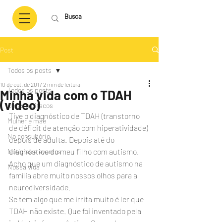
Post
Todos os posts
10 de out. de 2017
2 min de leitura
Todos os posts
Minha vida com o TDAH
(vídeo)
Dicas e pitacos
Tive o diagnóstico de TDAH (transtorno 
Mulher e mãe
de déficit de atenção com hiperatividade) 
No consultório
depois de adulta. Depois até do 
diagnóstico do meu filho com autismo. 
Notícias e eventos
Acho que um diagnóstico de autismo na 
Nossa vida
família abre muito nossos olhos para a 
neurodiversidade.
Se tem algo que me irrita muito é ler que 
TDAH não existe. Que foi inventado pela 