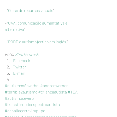
– “
O uso de recursos visuais
”
– “
CAA: comunicação aumentativa e 
alternativa
”
– “
PODD e autismo (artigo em inglês)
”
Foto: 
Shutterstock
Facebook
Twitter
E-mail
#autismonãoverbal
#andreawerner
#terrible2autismo
#criançaautista
#TEA
#autismosevero
#transtornodoespectroautista
#canallagartavirapupa
#sobreautismoecrises
#crisesdoautista