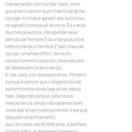
Conversando com muitas mães, notei 
que é bem comum que o hábito de gritar, 
se jogar no chão e agredir aos outros (ou 
se agredir) comece ali entre os 3 e 4 anos 
da criança autista. Até apelidei esse 
período de “terrible 3 da criança autista”, 
referenciando o “terrible 2” das crianças 
típicas: uma fase difícil, de muito 
comportamento opositor, chamada até 
de “adolescência da criança”.
E nós, pais, nos desesperamos. Primeiro 
porque é comum que o diagnóstico de 
autismo tenha vindo logo antes dessa 
fase. Segundo porque, pela nossa 
inexperiência, ainda não sabemos bem 
como agir e nem como entender o porquê 
daquele comportamento.
Aqui em casa não foi diferente. Essa fase 
foi bem difícil, e chegamos mesmo a 