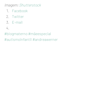
Imagem: 
Shutterstock
Facebook
Twitter
E-mail
#blogmaterno
#mãeespecial
#autismoinfantil
#andreawerner
#sobreautismo
#maternidadeespecial
#autismo
#criançaautista
#oautismo
#transtornodoespectroautista
#mãe
#blogdematernidade
Mulher e mãe
Posts recentes
Ver tudo