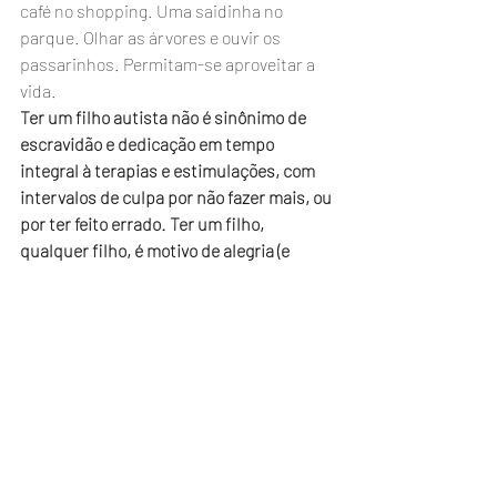
café no shopping. Uma saidinha no 
parque. Olhar as árvores e ouvir os 
passarinhos. Permitam-se aproveitar a 
vida.
Ter um filho autista não é sinônimo de 
escravidão e dedicação em tempo 
integral à terapias e estimulações, com 
intervalos de culpa por não fazer mais, ou 
por ter feito errado. Ter um filho, 
qualquer filho, é motivo de alegria (e 
trabalho, concedo). Então, vamos nos 
divertir, porque a vida é breve, e o tempo 
é um bem que não retorna uma vez 
perdido.
Haydée Jacques, mãe do Pedro, 21 anos, 
autista