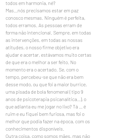
todos em harmonia, né?
Mas…nós precisamos estar em paz 
conosco mesmas. Ninguém é perfeita, 
todos erramos. As pessoas erram de 
forma não intencional. Sempre, em todas 
as intervenções, em todas as nossas 
atitudes, o nosso firme objetivo era 
ajudar e acertar, estávamos muito certas 
de que era o melhor a ser feito. No 
momento era o acertado. Se, com o 
tempo, percebeu-se que não era bem 
desse modo, ou que foi a maior burrice, 
uma pisada de bola fenomenal ( tipo 9 
anos de psicoterapia psicanalítica…), o 
que adianta eu me jogar no lixo? Tá … é 
ruim e eu fiquei bem furiosa, mas foi o 
melhor que podia fazer na época, com os 
conhecimentos disponíveis.
Outra coisa, como somos mães, mas não 