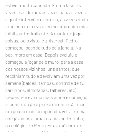
estiver muito cansada. É uma fase, às 
vezes elas duram, às vezes não, às vezes 
a gente intervém e abrevia, às vezes nada 
funciona e ela evolui como uma epidemia, 
ihihih, auto-limitante. A mania de jogar 
coisas, pelo visto, é universal. Pedro 
começou jogando tudo pela janela. Na 
boa, moro em casa. Depois evoluiu e 
começou a jogar pelo muro, para a casa 
dos nossos vizinhos, uns santos, que 
recolhiam tudo e devolviam uma vez por 
semana (baldes, tampas, controle de tv, 
carrinhos, almofadas, talheres, etc). 
Depois, ele evoluiu mais ainda e começou 
a jogar tudo pela janela do carro. Aí ficou 
um pouco mais complicado, volta e meia 
chegávamos a uma terapia, ou festinha, 
ou colégio, e o Pedro estava só com um 