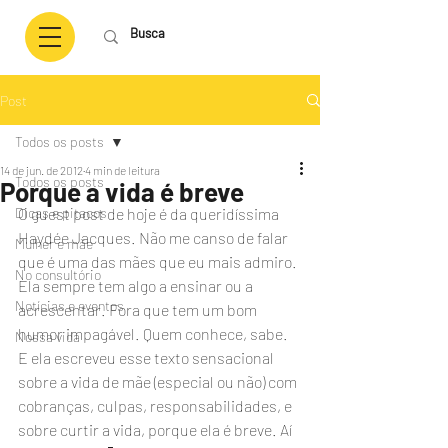
Post
Todos os posts
14 de jun. de 2012
4 min de leitura
Todos os posts
Porque a vida é breve
Dicas e pitacos
O guest post de hoje é da queridíssima 
Haydée Jacques. Não me canso de falar 
Mulher e mãe
que é uma das mães que eu mais admiro. 
No consultório
Ela sempre tem algo a ensinar ou a 
Notícias e eventos
acrescentar. Fora que tem um bom 
humor impagável. Quem conhece, sabe. 
Nossa vida
E ela escreveu esse texto sensacional 
sobre a vida de mãe (especial ou não) com 
cobranças, culpas, responsabilidades, e 
sobre curtir a vida, porque ela é breve. Aí 