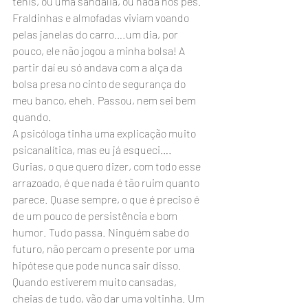
tênis, ou uma sandália, ou nada nos pés. 
Fraldinhas e almofadas viviam voando 
pelas janelas do carro….um dia, por 
pouco, ele não jogou a minha bolsa! A 
partir daí eu só andava com a alça da 
bolsa presa no cinto de segurança do 
meu banco, eheh. Passou, nem sei bem 
quando.
A psicóloga tinha uma explicação muito 
psicanalítica, mas eu já esqueci…. 
Gurias, o que quero dizer, com todo esse 
arrazoado, é que nada é tão ruim quanto 
parece. Quase sempre, o que é preciso é 
de um pouco de persistência e bom 
humor. Tudo passa. Ninguém sabe do 
futuro, não percam o presente por uma 
hipótese que pode nunca sair disso. 
Quando estiverem muito cansadas, 
cheias de tudo, vão dar uma voltinha. Um 