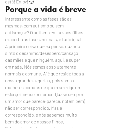
está! Enjoy! 🙂
Porque a vida é breve
Interessante como as fases são as 
mesmas, com autismo ou sem 
autismo,né? O autismo em nossos filhos 
exacerba as fases, no mais, é tudo igual.
A primeira coisa que eu penso, quando 
sinto o desânimo/desespero/cansaço 
das mães é que ninguém, aqui, é super 
em nada. Nós somos absolutamente 
normais e comuns. Aí é que reside toda a 
nossa grandeza, gurias, pois somos 
mulheres comuns de quem se exige um 
esforço imenso por amor. Quase sempre 
um amor que parece (parece, notem bem) 
não ser correspondido. Mas é 
correspondido, e nós sabemos muito 
bem do amor de nossos filhos.