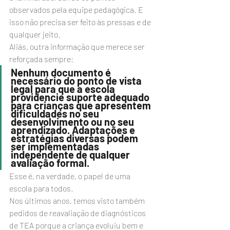
observados pela equipe pedagógica. E 
isso não precisa ser feito às pressas e de 
qualquer jeito.
Aliás, outra informação que merece ser 
reforçada sempre:
Nenhum documento é 
necessário do ponto de vista 
legal para que a escola 
providencie suporte adequado 
para crianças que apresentem 
dificuldades no seu 
desenvolvimento ou no seu 
aprendizado. Adaptações e 
estratégias diversas podem 
ser implementadas 
independente de qualquer 
avaliação formal.
Esse é, na verdade, o papel de uma 
escola para todos.
Nos últimos anos, temos visto também 
pedidos de reavaliação de diagnósticos 
de TEA porque a criança evoluiu bem e 