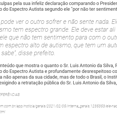
culpas pela sua infeliz declaração comparando o Preside
o do Espectro Autista segundo ele "por não ter sentiment
e pode ver o outro sofrer e não sente nada. E
ismo tem espectro grande. Ele deve estar ali
ele que não tem sentimento para com o out
m espectro alto de autismo, que tem um au
sabe”, disse prefeito.
nteúdo que mostra o quanto o Sr. Luis Antonio da Silva, 
o do Espectro Autista e profundamente desrespeitoso
ia não apenas da sua cidade, mas de todo o Brasil, o Inst
xigindo a retratação pública do Sr. Luis Antonio da Silva
EFERÊNCIAS
em.com.br/app/noticia/gerais/2021/02/05/interna_gerais,1235353/ele-nao-
html