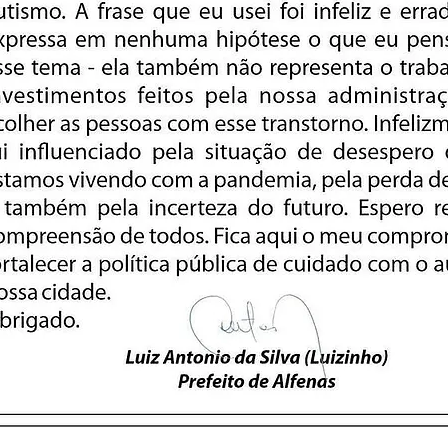
Nossa meta é que 21.862 assinem esse abaix
assinado. O mesmo número de votos que o
Prefeito de Alfenas teve nas eleições de 2020
Eu quero receber informações sobre o instituto e suas aç
Enviar