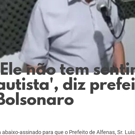
'Ele não tem sent
autista', diz prefe
Bolsonaro
 abaixo-assinado para que o Prefeito de Alfenas, Sr. Lui