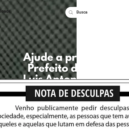
loads
Ajude a pressionar o
Prefeito de Alfenas
Luis Antonio da Silv
(PT-MG) a vir a
público pedir
desculpas pela
bobagem que falou