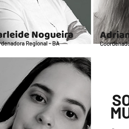
rleide Nogueira
Adrian
denadora Regional - BA
Coordenado
S
MU