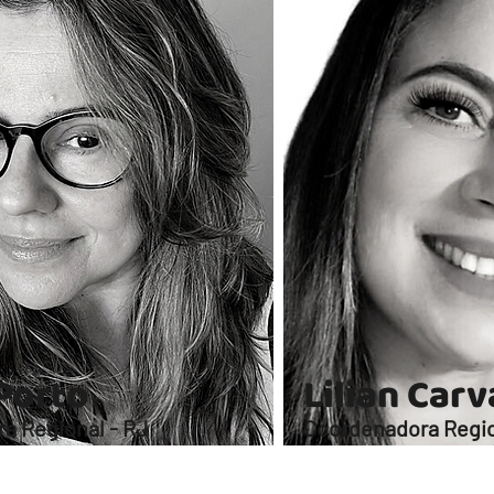
 Porto
Lilian Car
a Regional - RJ
Coordenadora Regio