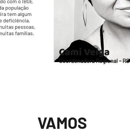
rdo com o IBGE
da população
eira tem algum
e deficiência.
uitas pessoas,
uitas famílias.
Cami Veiga
Coordenadora Regional - RS
VAMOS