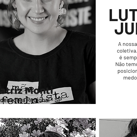
LU
JU
A nossa
coletiva
é semp
​Não tem
posicio
medo 
atriz Monti
denadora Regional - SP