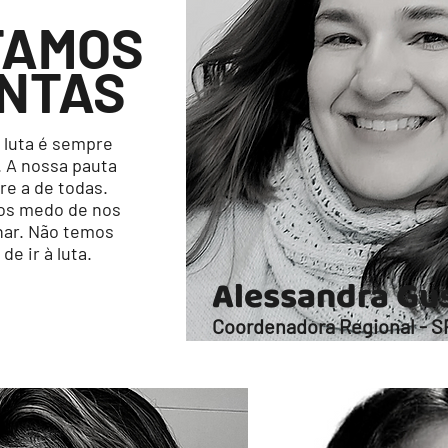
TAMOS
NTAS
 luta é sempre
. A nossa pauta
re a de todas.
os medo de nos
nar. Não temos
de ir à luta.
Alessandra G
Coordenadora Regional - S