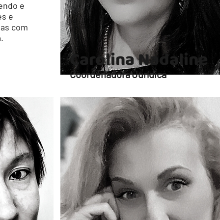
hendo e
es e
oas com
.
Carolina Nadaline
Coordenadora Jurídica