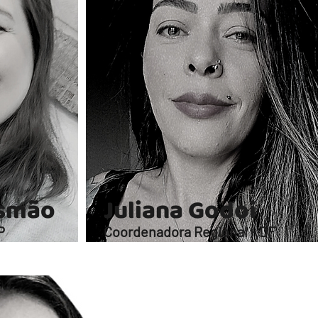
usmão
Juliana Godoi
P
Coordenadora Regional - DF