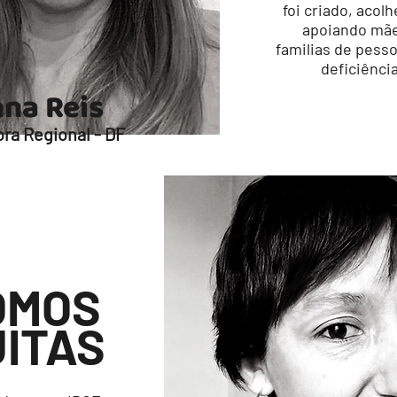
foi criado, acol
apoiando mã
familias de pess
deficiência
na Reis
ra Regional - DF
OMOS
ITAS