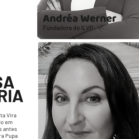
Andréa Werner
Fundadora do ILVP
SA
RIA
ta Vira
do em
s antes
ira Pupa