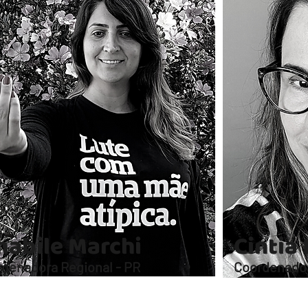
abile Marchi
Cintia
denadora Regional - PR
Coordenador