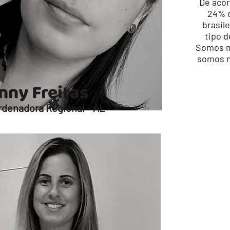
De aco
24% 
brasil
tipo d
Somos m
somos m
nny Freitas
denadora Regional - AL