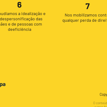
6
7
udiamos a idealização e
Nos mobilizamos cont
 despersonificação das
qualquer perda de direi
ães e de pessoas com
deeficiência
upa
Copy
O conteúd
outras fo