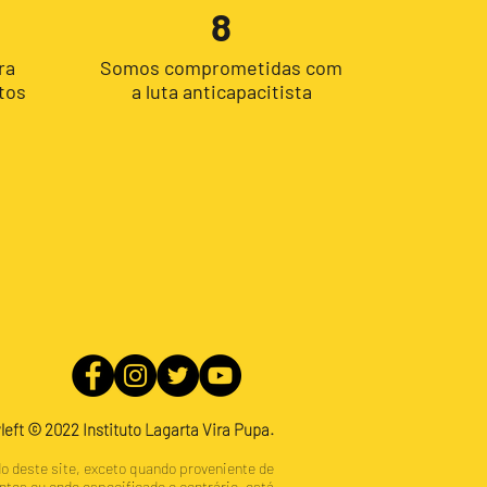
8
ra
Somos comprometidas com
tos
a luta anticapacitista
left © 2022 Instituto Lagarta Vira Pupa.
o deste site, exceto quando proveniente de
ntes ou onde especificado o contrário, está