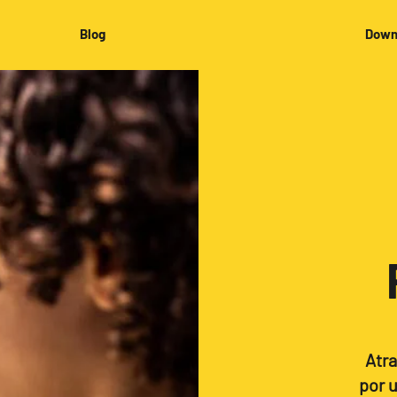
Blog
Down
Atra
por 