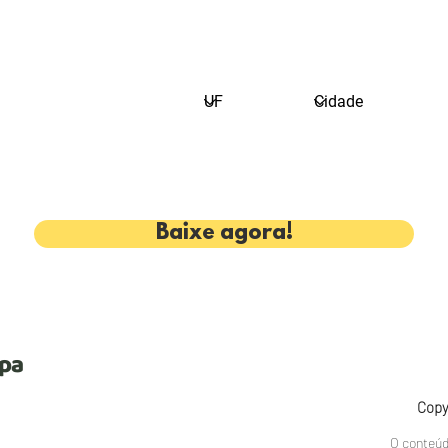
 novidades sobre o Instituto Lagarta Vira Pupa, suas ações e novos ma
Baixe agora!
upa
Copy
O conteúd