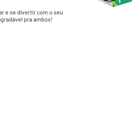
r e se divertir com o seu
agradável pra ambos!
ar o material com 22 ativi
brincar e aprender juntos
s seus dados abaixo e baix
logo em seguida!