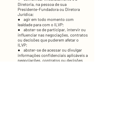
Diretoria, na pessoa de sua
Presidente-Fundadora ou Diretora
Jurídica;
● agir em todo momento com
lealdade para com o ILVP;
● abster-se de participar, intervir ou
influenciar nas negociações, contratos
ou decisões que puderem afetar o
ILVP;
● abster-se de acessar ou divulgar
informações confidenciais aplicáveis a
negociações, contratos ou decisões
em curso
Administração
A interpretação, aplicação e
atualização do Código de Conduta é
responsabilidade de um Comitê de
Conduta formado pelas Diretoras do
ILPV, quem tem competência para
avaliar os casos de descumprimento
do Código de Ética.Código de Conduta
do ILVP.
Monitoramento
Toda suspeita de descumprimento ou