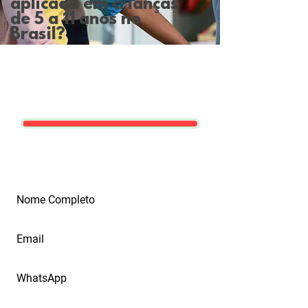
aplicada em crianças
de 5 a 11 anos no
Brasil?
Assine e compartilhe.
Precisamos avançar com a
vacinação de crianças
Já temos mais de 17.700 assinaturas.
Nos ajude a chegar a 20.000 para protocolar
pedido urgente para autoridades do
Ministério da Saúde e ANVISA