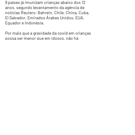
9 países já imunizam crianças abaixo dos 12
anos, segundo levantamento da agência de
notícias Reuters: Bahrein, Chile, China, Cuba,
El Salvador, Emirados Árabes Unidos, EUA,
Equador e Indonésia.
Por mais que a gravidade da covid em crianças
possa ser menor que em idosos, não há
justificativa plausível para submeter crianças
a um quadro de doença e internações
hospitalares, já havendo vacina disponível
para a faixa etária deles.
Queremos a aprovação da vacina da Pfizer
para a faixa etária de 5 a 11 anos e a inclusão
desse público imediatamente no PNI.
Fontes:
https://www.istoedinheiro.com.br/brasil-e-
o-2o-pais-com-mais-mortes-por-covid-de-
criancas-ate-9-anos/
https://www.uol.com.br/vivabem/noticias/re
dacao/2021/07/20/covid-ja-e-maior-causa-
de-mortes-naturais-de-jovens-de-10-a-19-
anos-no-pais.htm