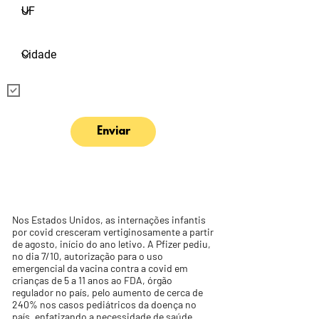
Eu quero receber informações sobre o
instituto e suas ações
Enviar
Nos Estados Unidos, as internações infantis
por covid cresceram vertiginosamente a partir
de agosto, início do ano letivo. A Pfizer pediu,
no dia 7/10, autorização para o uso
emergencial da vacina contra a covid em
crianças de 5 a 11 anos ao FDA, órgão
regulador no país, pelo aumento de cerca de
240% nos casos pediátricos da doença no
país, enfatizando a necessidade de saúde