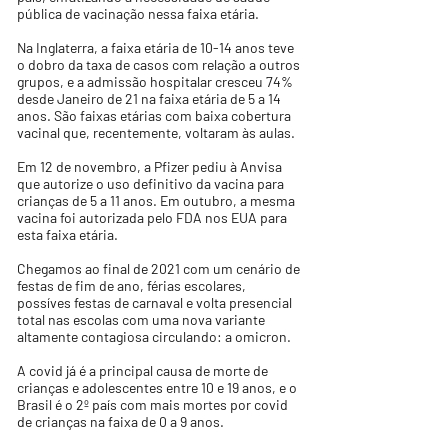
pública de vacinação nessa faixa etária.
Na Inglaterra, a faixa etária de 10-14 anos teve
o dobro da taxa de casos com relação a outros
grupos, e a admissão hospitalar cresceu 74%
desde Janeiro de 21 na faixa etária de 5 a 14
anos. São faixas etárias com baixa cobertura
vacinal que, recentemente, voltaram às aulas.
Em 12 de novembro, a Pfizer pediu à Anvisa
que autorize o uso definitivo da vacina para
crianças de 5 a 11 anos. Em outubro, a mesma
vacina foi autorizada pelo FDA nos EUA para
esta faixa etária.
Chegamos ao final de 2021 com um cenário de
festas de fim de ano, férias escolares,
possíves festas de carnaval e volta presencial
total nas escolas com uma nova variante
altamente contagiosa circulando: a omicron.
A covid já é a principal causa de morte de
crianças e adolescentes entre 10 e 19 anos, e o
Brasil é o 2º país com mais mortes por covid
de crianças na faixa de 0 a 9 anos.