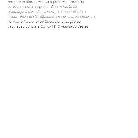
recente esclarecimento a parlamentares, foi
evasivo na sua resposta: "
Com relação às
populações com deficiência, já é reconhecida a
importância deste público e a mesma já se encontra
no Plano Nacional de Operacionalização da
vacinação contra a Covid-19. O resultado destas
discussões deverá ser incorporado em versões
futuras do plano
", afirmou o documento endossado
por Eduardo Pazuello enviado em 14 de Janeiro à
Câmara, sem dar mais detalhes.
Estados e Municípios de todo o país seguem linha
semelhante e sequer mencionam PCDs em seus
planoos de vacinaçãoo,
contrariando
a Lei
Brasileira de Inclusão,
que em seu capítulo I, artigo
10, diz que
"em situações de risco, emergência ou
estado de calamidade pública, a pessoa com
deficiência será considerada vulnerável, devendo
o poder público adotar medidas para sua proteção
e segurança".
FONTES E REFERÊNCIAS
https://www.camara.leg.br/noticias/713748-projeto-inclui-
pessoas-com-deficiencia-no-grupo-prioritario-da-vacinacao-
contra-covid/
https://epoca.globo.com/guilherme-amado/cobrado-pela-