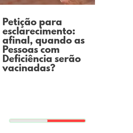
Petição para
esclarecimento:
afinal, quando as
Pessoas com
Deficiência serão
vacinadas?
Assine também e ajude a
cobrar esclarecimento
sobre quando as PCDs
serão vacinadas
Já temos mais de 10.000 assinaturas.
Ajude a gente a chegar a 20.000 para pressionar