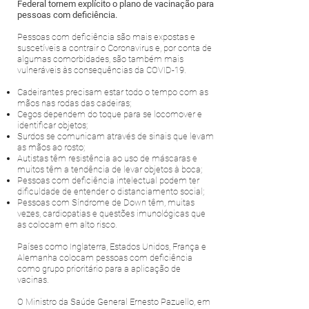
Federal tornem explícito o plano de vacinação para
pessoas com deficiência.
Pessoas com deficiência são mais expostas e
suscetíveis a contrair o Coronavirus e, por conta de
algumas comorbidades, são também mais
vulneráveis às consequências da COVID-19.
Cadeirantes precisam estar todo o tempo com as
mãos nas rodas das cadeiras;
Cegos dependem do toque para se locomover e
identificar objetos;
Surdos se comunicam através de sinais que levam
as mãos ao rosto;
Autistas têm resistência ao uso de máscaras e
muitos têm a tendência de levar objetos à boca;
Pessoas com deficiência intelectual podem ter
dificuldade de entender o distanciamento social;
Pessoas com Síndrome de Down têm, muitas
vezes, cardiopatias e questões imunológicas que
as colocam em alto risco.
Países como Inglaterra, Estados Unidos, França e
Alemanha colocam pessoas com deficiência
como grupo prioritário para a aplicação de
vacinas.
O Ministro da Saúde General Ernesto Pazuello, em