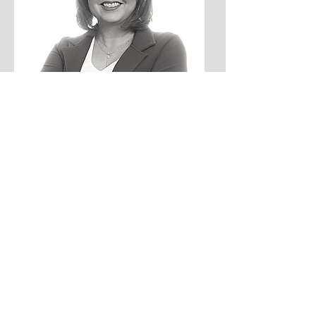
Instituto Lagarta vira Pupa
Quem somos
Missão e Valores
Blog
Loja
Política de privacidade
Imprensa
Contato
Copyleft © 2022 Instituto Lagarta Vira Pupa.
O conteúdo deste site, exceto quando proveniente de outras
fontes ou onde especificado o contrário, está licenciado sob a
Creative Commons by-sa 3.0 BR.