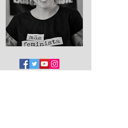
Instituto Lagarta vira Pupa
Quem somos
Missão e Valores
Blog
Loja
Política de privacidade
Imprensa
Contato
Copyleft © 2022 Instituto Lagarta Vira Pupa.
O conteúdo deste site, exceto quando proveniente de outras
fontes ou onde especificado o contrário, está licenciado sob a