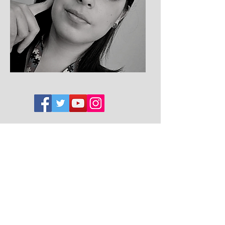
Instituto Lagarta vira Pupa
Quem somos
Missão e Valores
Blog
Loja
Política de privacidade
Imprensa
Contato
Copyleft © 2022 Instituto Lagarta Vira Pupa.
O conteúdo deste site, exceto quando proveniente de outras
fontes ou onde especificado o contrário, está licenciado sob a