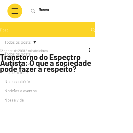
Post
Todos os posts
12 de abr. de 2018
3 min de leitura
Todos os posts
Transtorno do Espectro
Autista: O que a sociedade
Dicas e pitacos
pode fazer a respeito?
Mulher e mãe
No consultório
Notícias e eventos
Nossa vida