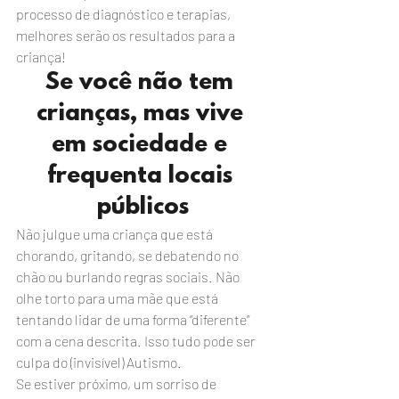
processo de diagnóstico e terapias, 
melhores serão os resultados para a 
criança!
Se você não tem 
crianças, mas vive 
em sociedade e 
frequenta locais 
públicos
Não julgue uma criança que está 
chorando, gritando, se debatendo no 
chão ou burlando regras sociais. Não 
olhe torto para uma mãe que está 
tentando lidar de uma forma “diferente” 
com a cena descrita. Isso tudo pode ser 
culpa do (invisível) Autismo.
Se estiver próximo, um sorriso de 