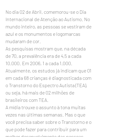
No dia 02 de Abril, comemorou-se o Dia 
Internacional de Atenção ao Autismo. No 
mundo inteiro, as pessoas se vestiram de 
azul e os monumentos e logomarcas 
mudaram de cor.
As pesquisas mostram que, na década 
de 70, a prevalência era de 4,5 a cada 
10.000. Em 2006, 1 a cada 1.000. 
Atualmente, os estudos já indicam que 01 
em cada 68 crianças é diagnosticada com 
o Transtorno do Espectro Autista (TEA), 
ou seja, há mais de 02 milhões de 
brasileiros com TEA.
A mídia trouxe o assunto à tona muitas 
vezes nas últimas semanas. Mas o que 
você precisa saber sobre o Transtorno e o 
que pode fazer para contribuir para um 
melhor desenvolvimento das pessoas 