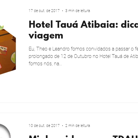
17 de out. de 2017
3 min de leitura
Hotel Tauá Atibaia: dic
viagem
Eu, Theo e Leandro fomos convidados a passar o f
prolongado de 12 de Outubro no Hotel Tauá de Atiba
fomos nós, na...
10 de out. de 2017
2 min de leitura