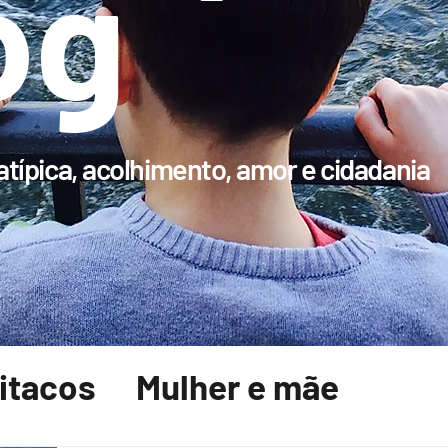
og
típica, acolhimento, amor e cidadania
pitacos
Mulher e mãe