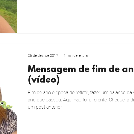
26 de dez. de 2017
1 min de leitura
Mensagem de fim de a
(vídeo)
Fim de ano é época de refletir, fazer um balanço da 
ano que passou. Aqui não foi diferente. Cheguei a d
um post anterior...