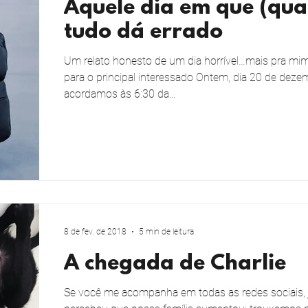
Aquele dia em que (qua
tudo dá errado
Um relato honesto de um dia horrível…mais pra mi
para o principal interessado Ontem, dia 20 de deze
acordamos às 6:30 da...
8 de fev. de 2018
5 min de leitura
A chegada de Charlie
Se você me acompanha em todas as redes sociais, 