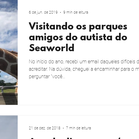
as e eventos
Nossa vida
6 de jun. de 2019
9 min de leitura
Visitando os parques
amigos do autista do
Seaworld
No início do ano, recebi um email daqueles difíceis 
acreditar. Na dúvida, cheguei a encaminhar para o m
perguntar “você...
21 de dez. de 2018
7 min de leitura