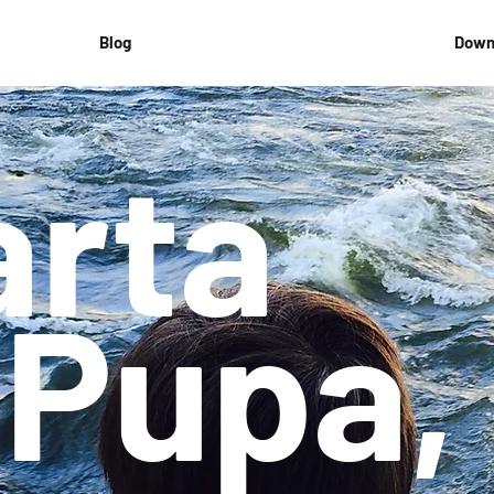
Blog
Down
arta
 Pupa,