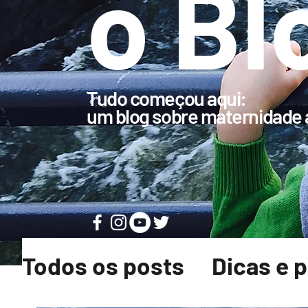
o Bl
Tudo começou aqui:
um blog sobre maternidade a
Todos os posts
Dicas e 