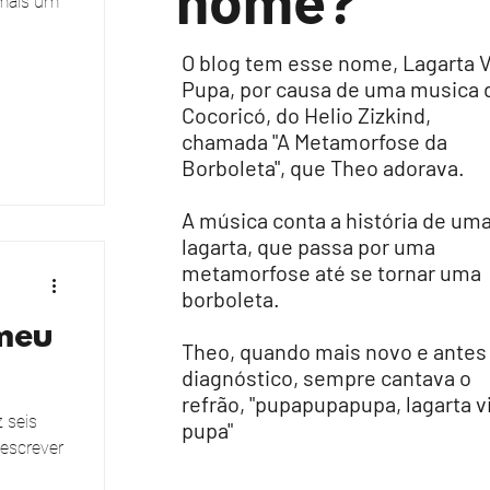
nome?
 mais um
O blog tem esse nome, Lagarta V
Pupa, por causa de uma musica 
Cocoricó, do Helio Zizkind,
chamada "A Metamorfose da
Borboleta", que Theo adorava.
A música conta a história de um
lagarta, que passa por uma
metamorfose até se tornar uma
borboleta.
meu
Theo, quando mais novo e antes
diagnóstico, sempre cantava o
refrão, "pupapupapupa, lagarta v
 seis
pupa"
 escrever