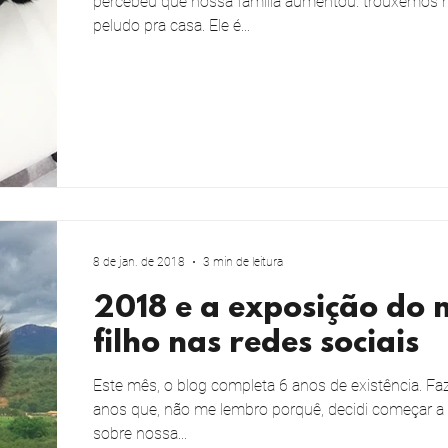
percebeu que nossa família aumentou: trouxemos
peludo pra casa. Ele é...
8 de jan. de 2018
3 min de leitura
2018 e a exposição do 
filho nas redes sociais
Este mês, o blog completa 6 anos de existência. Faz
anos que, não me lembro porquê, decidi começar a
sobre nossa...