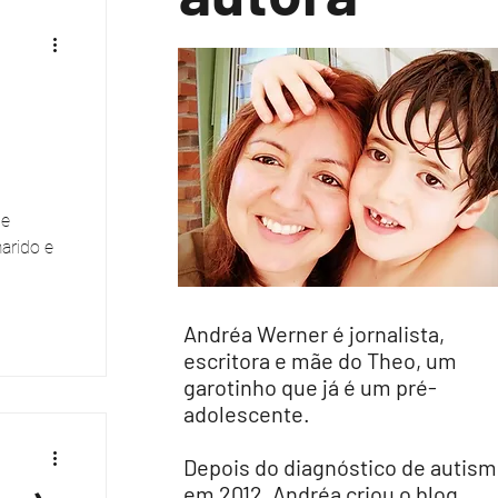
de
arido e
Andréa Werner é jornalista,
escritora e mãe do Theo, um
garotinho que já é um pré-
adolescente.
Depois do diagnóstico de autis
em 2012, Andréa criou o blog