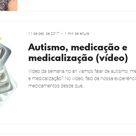
11 de dez. de 2017
1 min de leitura
Autismo, medicação e
medicalização (vídeo)
Vídeo da semana no ar! Vamos falar de autismo, m
e medicalização? No vídeo, falo da nossa experiênc
medicamentos desde que...