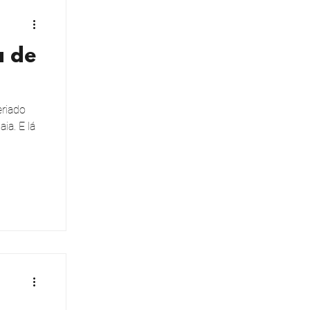
a de
eriado
ia. E lá