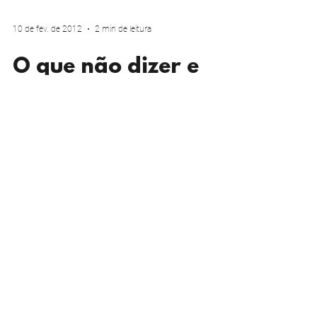
10 de fev. de 2012
2 min de leitura
O que não dizer e
como ajudar pais de
crianças com
deficiências
Eu sei que ninguém faz isso por maldade.
Quando você fica sabendo, por um amigo ou
conhecido, que o filho dele foi diagnosticado
com uma...