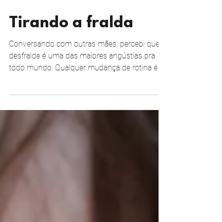
19 de mar. de 2012
3 min de leitura
Tirando a fralda
Conversando com outras mães, percebi que o
desfralde é uma das maiores angústias pra
todo mundo. Qualquer mudança de rotina é
difícil pra...