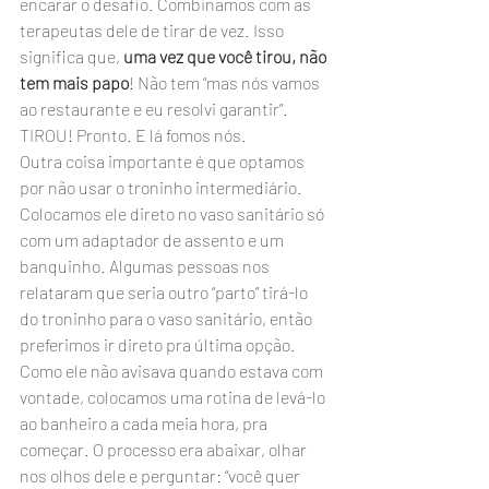
encarar o desafio. Combinamos com as 
terapeutas dele de tirar de vez. Isso 
significa que, 
uma vez que você tirou, não 
tem mais papo
! Não tem “mas nós vamos 
ao restaurante e eu resolvi garantir”. 
TIROU! Pronto. E lá fomos nós.
Outra coisa importante é que optamos 
por não usar o troninho intermediário. 
Colocamos ele direto no vaso sanitário só 
com um adaptador de assento e um 
banquinho. Algumas pessoas nos 
relataram que seria outro “parto” tirá-lo 
do troninho para o vaso sanitário, então 
preferimos ir direto pra última opção.
Como ele não avisava quando estava com 
vontade, colocamos uma rotina de levá-lo 
ao banheiro a cada meia hora, pra 
começar. O processo era abaixar, olhar 
nos olhos dele e perguntar: “você quer 