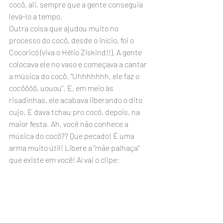
cocô, ali, sempre que a gente conseguia 
levá-lo a tempo.
Outra coisa que ajudou muito no 
processo do cocô, desde o início, foi o 
Cocoricó (viva o Hélio Ziskind!!). A gente 
colocava ele no vaso e começava a cantar 
a música do cocô. “Uhhhhhhh, ele faz o 
cocôôôô, uouou”. E, em meio às 
risadinhas, ele acabava liberando o dito 
cujo. E dava tchau pro cocô, depois, na 
maior festa. Ah, você não conhece a 
música do cocô?? Que pecado! É uma 
arma muito útil! Libere a “mãe palhaça” 
que existe em você! Aí vai o clipe: