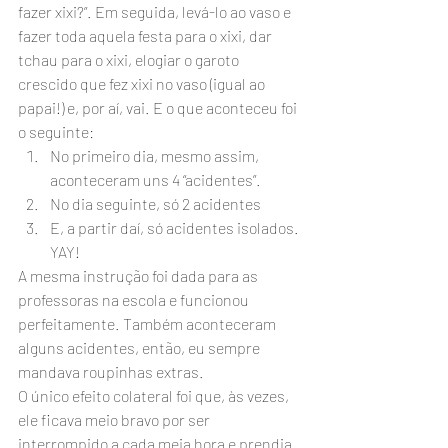
fazer xixi?”. Em seguida, levá-lo ao vaso e 
fazer toda aquela festa para o xixi, dar 
tchau para o xixi, elogiar o garoto 
crescido que fez xixi no vaso (igual ao 
papai!) e, por aí, vai. E o que aconteceu foi 
o seguinte:
No primeiro dia, mesmo assim, 
aconteceram uns 4 “acidentes”.
No dia seguinte, só 2 acidentes
E, a partir daí, só acidentes isolados. 
YAY!
A mesma instrução foi dada para as 
professoras na escola e funcionou 
perfeitamente. Também aconteceram 
alguns acidentes, então, eu sempre 
mandava roupinhas extras.
O único efeito colateral foi que, às vezes, 
ele ficava meio bravo por ser 
interrompido a cada meia hora e prendia. 