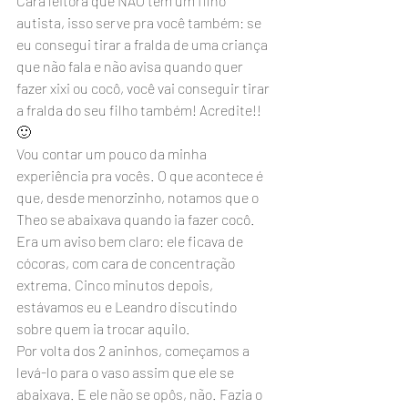
Cara leitora que NÃO tem um filho 
autista, isso serve pra você também: se 
eu consegui tirar a fralda de uma criança 
que não fala e não avisa quando quer 
fazer xixi ou cocô, você vai conseguir tirar 
a fralda do seu filho também! Acredite!! 
🙂
Vou contar um pouco da minha 
experiência pra vocês. O que acontece é 
que, desde menorzinho, notamos que o 
Theo se abaixava quando ia fazer cocô. 
Era um aviso bem claro: ele ficava de 
cócoras, com cara de concentração 
extrema. Cinco minutos depois, 
estávamos eu e Leandro discutindo 
sobre quem ia trocar aquilo.
Por volta dos 2 aninhos, começamos a 
levá-lo para o vaso assim que ele se 
abaixava. E ele não se opôs, não. Fazia o 