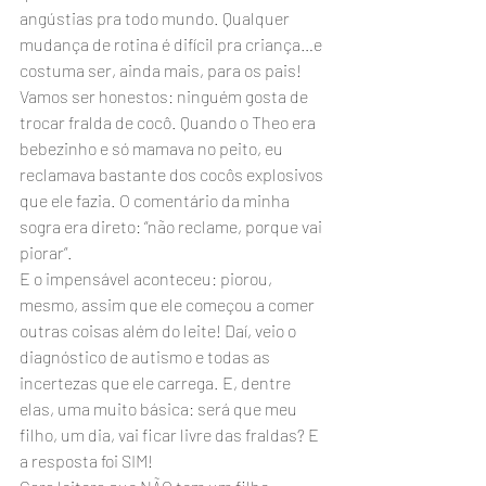
angústias pra todo mundo. Qualquer 
mudança de rotina é difícil pra criança…e 
costuma ser, ainda mais, para os pais!
Vamos ser honestos: ninguém gosta de 
trocar fralda de cocô. Quando o Theo era 
bebezinho e só mamava no peito, eu 
reclamava bastante dos cocôs explosivos 
que ele fazia. O comentário da minha 
sogra era direto: “não reclame, porque vai 
piorar”.
E o impensável aconteceu: piorou, 
mesmo, assim que ele começou a comer 
outras coisas além do leite! Daí, veio o 
diagnóstico de autismo e todas as 
incertezas que ele carrega. E, dentre 
elas, uma muito básica: será que meu 
filho, um dia, vai ficar livre das fraldas? E 
a resposta foi SIM!