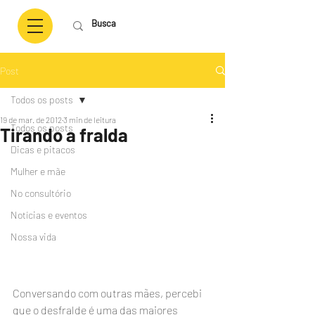
Post
Todos os posts
19 de mar. de 2012
3 min de leitura
Todos os posts
Tirando a fralda
Dicas e pitacos
Mulher e mãe
No consultório
Notícias e eventos
Nossa vida
Conversando com outras mães, percebi 
que o desfralde é uma das maiores 