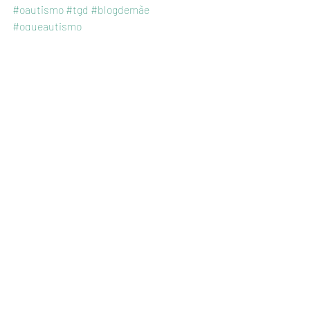
#oautismo
#tgd
#blogdemãe
#oqueautismo
#transtornosdoespectroautista
#mãedeautista
#autista
Mulher e mãe
Posts recentes
Ver tudo