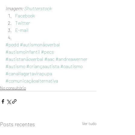
Imagem: 
Shutterstock
Facebook
Twitter
E-mail
#podd
#autismonãoverbal
#autismoinfantil
#pecs
#autistanãoverbal
#aac
#andreawerner
#autismo
#criançaautista
#oautismo
#canallagartavirapupa
#comunicaçãoalternativa
No consultório
Posts recentes
Ver tudo