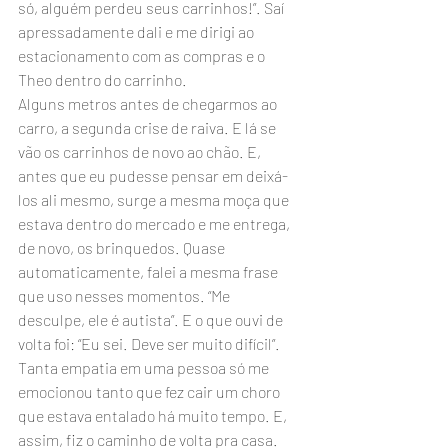
só, alguém perdeu seus carrinhos!”. Saí 
apressadamente dali e me dirigi ao 
estacionamento com as compras e o 
Theo dentro do carrinho.
Alguns metros antes de chegarmos ao 
carro, a segunda crise de raiva. E lá se 
vão os carrinhos de novo ao chão. E, 
antes que eu pudesse pensar em deixá-
los ali mesmo, surge a mesma moça que 
estava dentro do mercado e me entrega, 
de novo, os brinquedos. Quase 
automaticamente, falei a mesma frase 
que uso nesses momentos. “Me 
desculpe, ele é autista”. E o que ouvi de 
volta foi: “Eu sei. Deve ser muito difícil”.
Tanta empatia em uma pessoa só me 
emocionou tanto que fez cair um choro 
que estava entalado há muito tempo. E, 
assim, fiz o caminho de volta pra casa. 