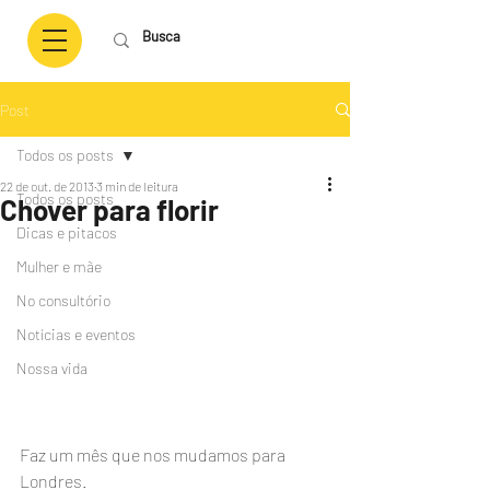
Post
Todos os posts
22 de out. de 2013
3 min de leitura
Todos os posts
Chover para florir
Dicas e pitacos
Mulher e mãe
No consultório
Notícias e eventos
Nossa vida
Faz um mês que nos mudamos para 
Londres.