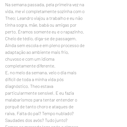
Na semana passada, pela primeira vez na 
vida, me vi completamente sozinha com o 
Theo: Leandro viajou a trabalho e eu não 
tinha sogra, mãe, babá ou amigas por 
perto. Éramos somente eu e o rapazinho. 
Cheio de tédio, diga-se de passagem. 
Ainda sem escola e em pleno processo de 
adaptação ao ambiente mais frio, 
chuvoso e com um idioma 
completamente diferente.
E, no meio da semana, veio o dia mais 
difícil de toda a minha vida pós 
diagnóstico. Theo estava 
particularmente sensível. E eu fazia 
malabarismos para tentar entender o 
porquê de tanto choro e ataques de 
raiva. Falta do pai? Tempo nublado? 
Saudades dos avós? Tudo junto?
Fomos ao mercado logo após o almoço. 