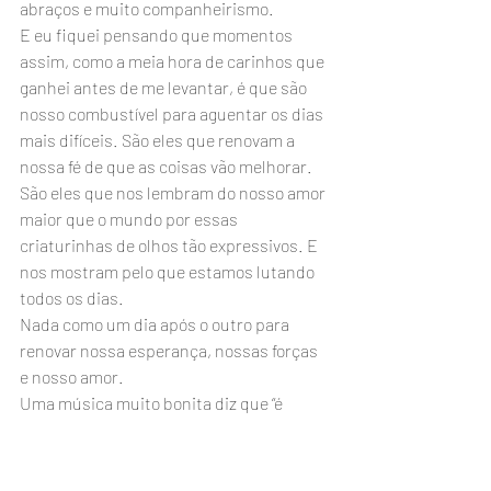
abraços e muito companheirismo.
E eu fiquei pensando que momentos 
assim, como a meia hora de carinhos que 
ganhei antes de me levantar, é que são 
nosso combustível para aguentar os dias 
mais difíceis. São eles que renovam a 
nossa fé de que as coisas vão melhorar. 
São eles que nos lembram do nosso amor 
maior que o mundo por essas 
criaturinhas de olhos tão expressivos. E 
nos mostram pelo que estamos lutando 
todos os dias.
Nada como um dia após o outro para 
renovar nossa esperança, nossas forças 
e nosso amor.
Uma música muito bonita diz que “é 
preciso a chuva para florir”. E eu sei que o 
sol foi mais brilhante e mais bonito pra 
mim, naquele dia, porque veio depois de 