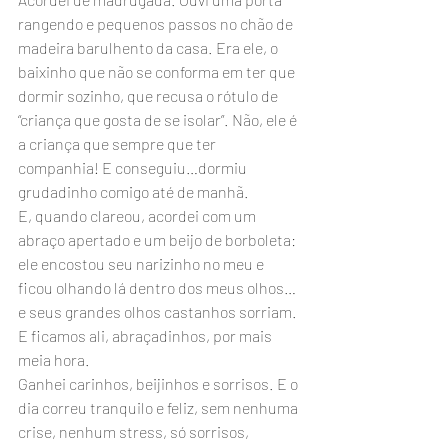
rangendo e pequenos passos no chão de 
madeira barulhento da casa. Era ele, o 
baixinho que não se conforma em ter que 
dormir sozinho, que recusa o rótulo de 
“criança que gosta de se isolar”. Não, ele é 
a criança que sempre que ter 
companhia! E conseguiu…dormiu 
grudadinho comigo até de manhã.
E, quando clareou, acordei com um 
abraço apertado e um beijo de borboleta: 
ele encostou seu narizinho no meu e 
ficou olhando lá dentro dos meus olhos…
e seus grandes olhos castanhos sorriam. 
E ficamos ali, abraçadinhos, por mais 
meia hora.
Ganhei carinhos, beijinhos e sorrisos. E o 
dia correu tranquilo e feliz, sem nenhuma 
crise, nenhum stress, só sorrisos, 