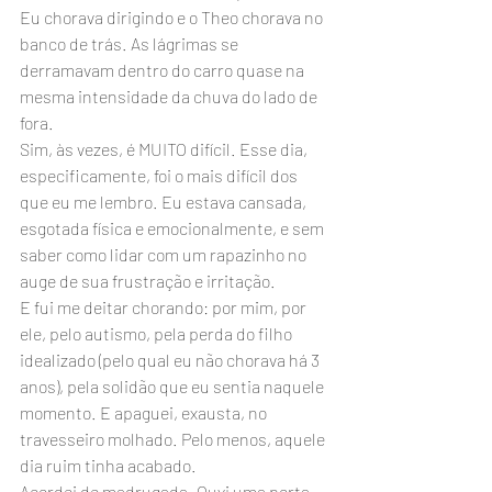
Eu chorava dirigindo e o Theo chorava no 
banco de trás. As lágrimas se 
derramavam dentro do carro quase na 
mesma intensidade da chuva do lado de 
fora.
Sim, às vezes, é MUITO difícil. Esse dia, 
especificamente, foi o mais difícil dos 
que eu me lembro. Eu estava cansada, 
esgotada física e emocionalmente, e sem 
saber como lidar com um rapazinho no 
auge de sua frustração e irritação.
E fui me deitar chorando: por mim, por 
ele, pelo autismo, pela perda do filho 
idealizado (pelo qual eu não chorava há 3 
anos), pela solidão que eu sentia naquele 
momento. E apaguei, exausta, no 
travesseiro molhado. Pelo menos, aquele 
dia ruim tinha acabado.
Acordei de madrugada. Ouvi uma porta 