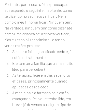
Portanto, para essa avó tão preocupada, 
eu respondo o seguinte: não tenho como 
te dizer como seu neto vai ficar. Nem 
como o meu filho vai ficar. Ninguém tem. 
Na verdade, ninguém tem como dizer até 
como uma criança neurotípica vai ficar. 
Mas eu escolhi ser otimista,  e tenho 
várias razões pra isso:
Seu neto foi diagnosticado cedo e já 
está em tratamento
Ele tem uma família que o ama muito 
(deu para perceber)
As terapias, hoje em dia, são muito 
eficazes, principalmente quando 
aplicadas desde cedo
A medicina e a farmacologia estão 
avançando. Pelo que tenho lido, em 
breve, já devemos ter algum tipo de 