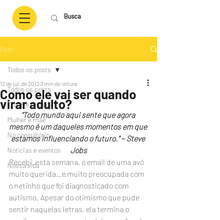
Post
Todos os posts
12 de jul. de 2012
3 min de leitura
Todos os posts
Como ele vai ser quando
virar adulto?
Dicas e pitacos
“Todo mundo aqui sente que agora 
Mulher e mãe
mesmo é um daqueles momentos em que 
No consultório
estamos influenciando o futuro.” ~ Steve 
Jobs
Notícias e eventos
Recebi, esta semana, o email de uma avó 
Nossa vida
muito querida…e muito preocupada com 
o netinho que foi diagnosticado com 
autismo. Apesar do otimismo que pude 
sentir naquelas letras, ela termina o 