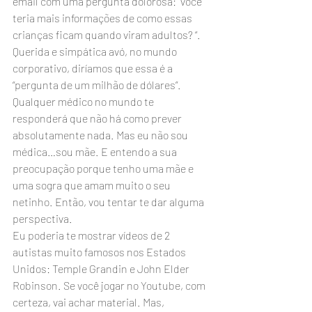
email com uma pergunta dolorosa: “você 
teria mais informações de como essas 
crianças ficam quando viram adultos? “. 
Querida e simpática avó, no mundo 
corporativo, diríamos que essa é a 
“pergunta de um milhão de dólares”.
Qualquer médico no mundo te 
responderá que não há como prever 
absolutamente nada. Mas eu não sou 
médica…sou mãe. E entendo a sua 
preocupação porque tenho uma mãe e 
uma sogra que amam muito o seu 
netinho. Então, vou tentar te dar alguma 
perspectiva.
Eu poderia te mostrar vídeos de 2 
autistas muito famosos nos Estados 
Unidos: Temple Grandin e John Elder 
Robinson. Se você jogar no Youtube, com 
certeza, vai achar material. Mas, 