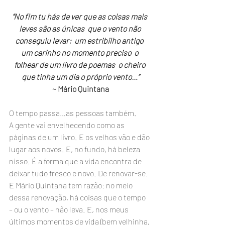
“No fim tu hás de ver que as coisas mais 
leves são as únicas  que o vento não 
conseguiu levar:  um estribilho antigo  
um carinho no momento preciso  o 
folhear de um livro de poemas  o cheiro 
que tinha um dia o próprio vento…”
~ Mário Quintana
O tempo passa…as pessoas também.
A gente vai envelhecendo como as 
páginas de um livro. E os velhos vão e dão 
lugar aos novos. E, no fundo, há beleza 
nisso. É a forma que a vida encontra de 
deixar tudo fresco e novo. De renovar-se.
E Mário Quintana tem razão: no meio 
dessa renovação, há coisas que o tempo 
– ou o vento – não leva. E, nos meus 
últimos momentos de vida (bem velhinha, 