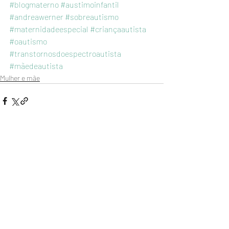
#blogmaterno
#austimoinfantil
#andreawerner
#sobreautismo
#maternidadeespecial
#criançaautista
#oautismo
#transtornosdoespectroautista
#mãedeautista
Mulher e mãe
Posts recentes
Ver tudo