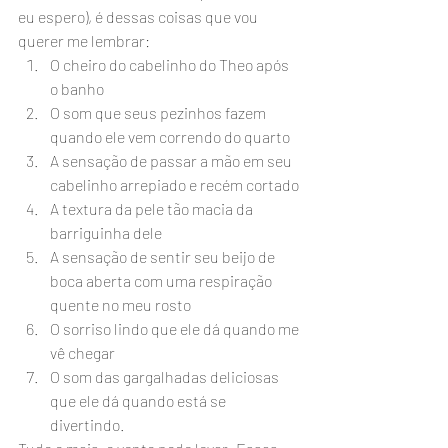
eu espero), é dessas coisas que vou 
querer me lembrar:
O cheiro do cabelinho do Theo após 
o banho
O som que seus pezinhos fazem 
quando ele vem correndo do quarto
A sensação de passar a mão em seu 
cabelinho arrepiado e recém cortado
A textura da pele tão macia da 
barriguinha dele
A sensação de sentir seu beijo de 
boca aberta com uma respiração 
quente no meu rosto
O sorriso lindo que ele dá quando me 
vê chegar
O som das gargalhadas deliciosas 
que ele dá quando está se 
divertindo.