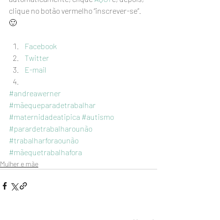
clique no botão vermelho “inscrever-se”. 
🙂
Facebook
Twitter
E-mail
#andreawerner
#mãequeparadetrabalhar
#maternidadeatipica
#autismo
#parardetrabalharounão
#trabalharforaounão
#mãequetrabalhafora
Mulher e mãe