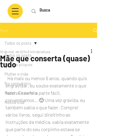
Post
Todos os posts
10 de mai. de 2014
3 min de leitura
Todos os posts
Mãe que conserta (quase)
tudo
Dicas e pitacos
Mulher e mãe
  Há mais ou menos 6 anos, quando quis 
No consultório
engravidar, eu soube exatamente o que 
fazer. Essa foi a parte fácil, 
Notícias e eventos
convenhamos… 🙂 Uma vez grávida, eu 
Nossa vida
também sabia o que fazer. Comprei 
vários livros, segui direitinho as 
instruções da médica, sabia exatamente 
que parte do seu corpinho estava se 