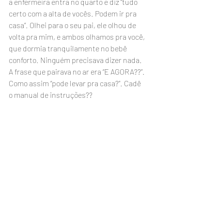
a enfermeira entra no quarto e diz “tudo 
certo com a alta de vocês. Podem ir pra 
casa”. Olhei para o seu pai, ele olhou de 
volta pra mim, e ambos olhamos pra você, 
que dormia tranquilamente no bebê 
conforto. Ninguém precisava dizer nada. 
A frase que pairava no ar era “E AGORA??”. 
Como assim “pode levar pra casa?”. Cadê 
o manual de instruções??