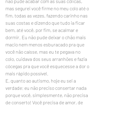
não pude acabar com as suas cólicas, 
mas segurei você firme no meu colo até o 
fim, todas as vezes, fazendo carinho nas 
suas costas e dizendo que tudo ia ficar 
bem, até você, por fim, se acalmar e 
dormir. Eu não pude deixar o chão mais 
macio nem menos esburacado pra que 
você não caísse, mas eu te pegava no 
colo, cuidava dos seus arranhões e fazia 
cócegas pra que você esquecesse a dor o 
mais rápido possível.
E, quanto ao autismo, hoje eu sei a 
verdade: eu não preciso consertar nada 
porque você, simplesmente, não precisa 
de conserto! Você precisa de amor, de 
compreensão, e de alguém que esteja ao 
seu lado para te ajudar a entender 
melhor o mundo e a se fazer entender. E 
essa pessoa sou eu! Sua mãe!