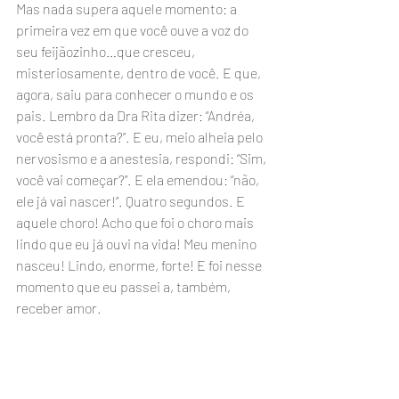
Mas nada supera aquele momento: a 
primeira vez em que você ouve a voz do 
seu feijãozinho…que cresceu, 
misteriosamente, dentro de você. E que, 
agora, saiu para conhecer o mundo e os 
pais. Lembro da Dra Rita dizer: “Andréa, 
você está pronta?”. E eu, meio alheia pelo 
nervosismo e a anestesia, respondi: “Sim, 
você vai começar?”. E ela emendou: “não, 
ele já vai nascer!”. Quatro segundos. E 
aquele choro! Acho que foi o choro mais 
lindo que eu já ouvi na vida! Meu menino 
nasceu! Lindo, enorme, forte! E foi nesse 
momento que eu passei a, também, 
receber amor.