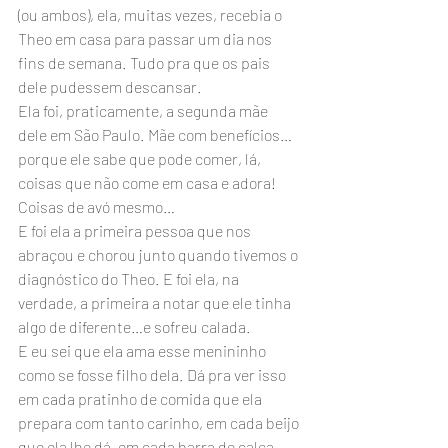
(ou ambos), ela, muitas vezes, recebia o 
Theo em casa para passar um dia nos 
fins de semana. Tudo pra que os pais 
dele pudessem descansar.
Ela foi, praticamente, a segunda mãe 
dele em São Paulo. Mãe com benefícios…
porque ele sabe que pode comer, lá, 
coisas que não come em casa e adora! 
Coisas de avó mesmo…
E foi ela a primeira pessoa que nos 
abraçou e chorou junto quando tivemos o 
diagnóstico do Theo. E foi ela, na 
verdade, a primeira a notar que ele tinha 
algo de diferente…e sofreu calada.
E eu sei que ela ama esse menininho 
como se fosse filho dela. Dá pra ver isso 
em cada pratinho de comida que ela 
prepara com tanto carinho, em cada beijo 
que ela lhe dá, em cada barra de calça 