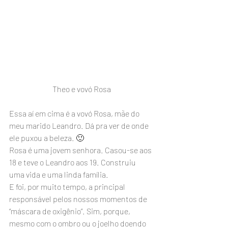
Theo e vovó Rosa
Essa aí em cima é a vovó Rosa, mãe do 
meu marido Leandro. Dá pra ver de onde 
ele puxou a beleza. 🙂
Rosa é uma jovem senhora. Casou-se aos 
18 e teve o Leandro aos 19. Construiu 
uma vida e uma linda família.
E foi, por muito tempo, a principal 
responsável pelos nossos momentos de 
“máscara de oxigênio”. Sim, porque, 
mesmo com o ombro ou o joelho doendo 