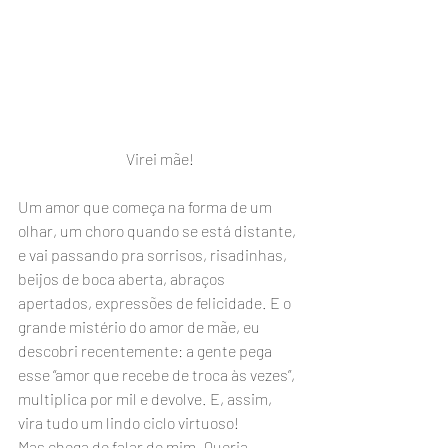
Virei mãe!
Um amor que começa na forma de um 
olhar, um choro quando se está distante, 
e vai passando pra sorrisos, risadinhas, 
beijos de boca aberta, abraços 
apertados, expressões de felicidade. E o 
grande mistério do amor de mãe, eu 
descobri recentemente: a gente pega 
esse “amor que recebe de troca às vezes”, 
multiplica por mil e devolve. E, assim, 
vira tudo um lindo ciclo virtuoso!
Mas chega de falar de mim. Queria 