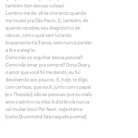
também tem dessas coisas!
Lembro-me de  vê-la chorando quando 
me mudei pra São Paulo. E, também, de 
quando recebeu seu diagnóstico de 
câncer, com o qual vem lutando 
bravamente há 3 anos, sem nunca perder 
a fé e a alegria.
Como não se orgulhar dessa pessoa? 
Como não amar pra sempre? Dona Deary, 
o amor que você foi me dando, eu fui 
devolvendo aos poucos. E, hoje, te digo, 
com certeza, que você, junto com o papai 
(e o Theozão), são as pessoas que eu mais 
amo e admiro na vida! A distância nunca 
vai mudar isso! Por favor, seja eterna 
(como Drummond fala naquele poema)!  