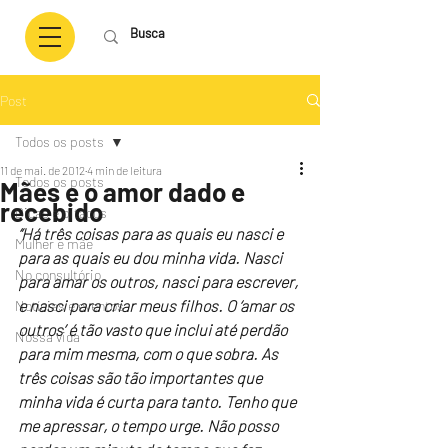
Post
Todos os posts
11 de mai. de 2012
4 min de leitura
Todos os posts
Mães e o amor dado e
recebido
Dicas e pitacos
“Há três coisas para as quais eu nasci e 
Mulher e mãe
para as quais eu dou minha vida. Nasci 
No consultório
para amar os outros, nasci para escrever, 
e nasci para criar meus filhos. O ‘amar os 
Notícias e eventos
outros’ é tão vasto que inclui até perdão 
Nossa vida
para mim mesma, com o que sobra. As 
três coisas são tão importantes que 
minha vida é curta para tanto. Tenho que 
me apressar, o tempo urge. Não posso 