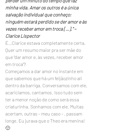
perder um minuto do tempo que faz 
minha vida. Amar os outros é a única 
salvação individual que conheço: 
ninguém estará perdido se der amor e às 
vezes receber amor em troca […].” ~ 
Clarice Lispector
É…Clarice estava completamente certa. 
Quer um resumo maior pra ser mãe do 
que “dar amor e, às vezes, receber amor 
em troca”?
Começamos a dar amor no instante em 
que sabemos que há um feijãozinho ali 
dentro da barriga. Conversamos com ele, 
acariciamos, cantamos. Isso tudo sem 
ter a menor noção de como será essa 
criaturinha. Sonhamos com ele. Muitas 
acertam, outras – meu caso – , passam 
longe. Eu jurava que o Theo era menina! 
🙂