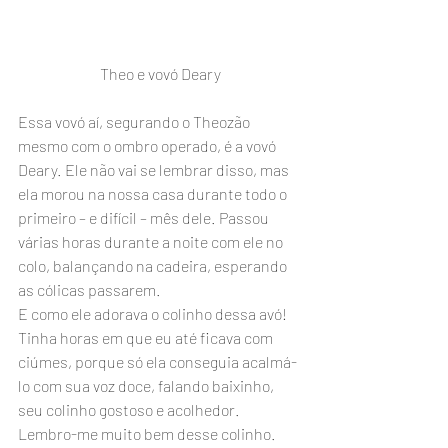
Theo e vovó Deary
Essa vovó aí, segurando o Theozão 
mesmo com o ombro operado, é a vovó 
Deary. Ele não vai se lembrar disso, mas 
ela morou na nossa casa durante todo o 
primeiro – e difícil – mês dele. Passou 
várias horas durante a noite com ele no 
colo, balançando na cadeira, esperando 
as cólicas passarem.
E como ele adorava o colinho dessa avó! 
Tinha horas em que eu até ficava com 
ciúmes, porque só ela conseguia acalmá-
lo com sua voz doce, falando baixinho, 
seu colinho gostoso e acolhedor.
Lembro-me muito bem desse colinho. 