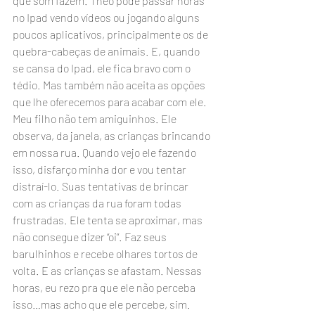
que som fazem. Theo pode passar horas 
no Ipad vendo vídeos ou jogando alguns 
poucos aplicativos, principalmente os de 
quebra-cabeças de animais. E, quando 
se cansa do Ipad, ele fica bravo com o 
tédio. Mas também não aceita as opções 
que lhe oferecemos para acabar com ele.
Meu filho não tem amiguinhos. Ele 
observa, da janela, as crianças brincando 
em nossa rua. Quando vejo ele fazendo 
isso, disfarço minha dor e vou tentar 
distraí-lo. Suas tentativas de brincar 
com as crianças da rua foram todas 
frustradas. Ele tenta se aproximar, mas 
não consegue dizer “oi”. Faz seus 
barulhinhos e recebe olhares tortos de 
volta. E as crianças se afastam. Nessas 
horas, eu rezo pra que ele não perceba 
isso…mas acho que ele percebe, sim. 