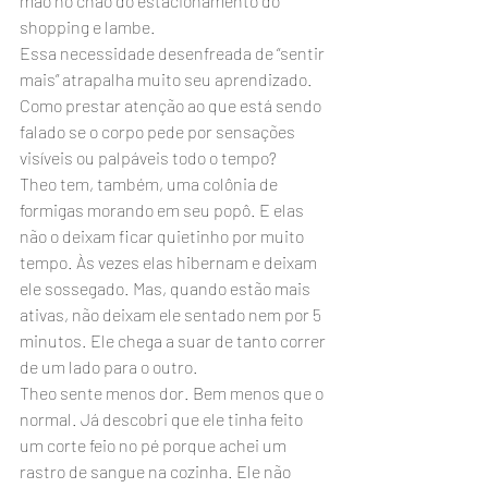
mão no chão do estacionamento do 
shopping e lambe.
Essa necessidade desenfreada de “sentir 
mais” atrapalha muito seu aprendizado. 
Como prestar atenção ao que está sendo 
falado se o corpo pede por sensações 
visíveis ou palpáveis todo o tempo?
Theo tem, também, uma colônia de 
formigas morando em seu popô. E elas 
não o deixam ficar quietinho por muito 
tempo. Às vezes elas hibernam e deixam 
ele sossegado. Mas, quando estão mais 
ativas, não deixam ele sentado nem por 5 
minutos. Ele chega a suar de tanto correr 
de um lado para o outro.
Theo sente menos dor. Bem menos que o 
normal. Já descobri que ele tinha feito 
um corte feio no pé porque achei um 
rastro de sangue na cozinha. Ele não 