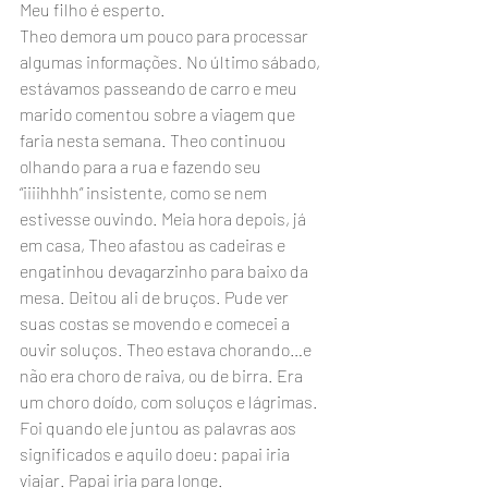
Meu filho é esperto.
Theo demora um pouco para processar 
algumas informações. No último sábado, 
estávamos passeando de carro e meu 
marido comentou sobre a viagem que 
faria nesta semana. Theo continuou 
olhando para a rua e fazendo seu 
“iiiihhhh” insistente, como se nem 
estivesse ouvindo. Meia hora depois, já 
em casa, Theo afastou as cadeiras e 
engatinhou devagarzinho para baixo da 
mesa. Deitou ali de bruços. Pude ver 
suas costas se movendo e comecei a 
ouvir soluços. Theo estava chorando…e 
não era choro de raiva, ou de birra. Era 
um choro doído, com soluços e lágrimas. 
Foi quando ele juntou as palavras aos 
significados e aquilo doeu: papai iria 
viajar. Papai iria para longe.