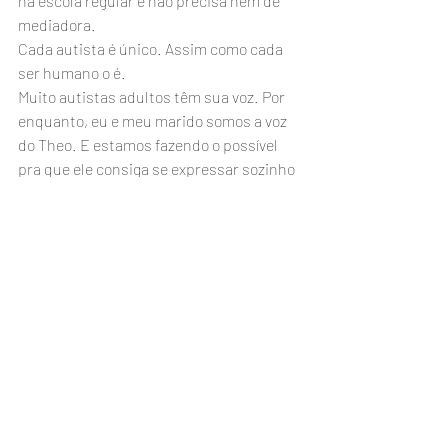
na escola regular e não precisa nem de 
mediadora. 
Cada autista é único. Assim como cada 
ser humano o é.
Muito autistas adultos têm sua voz. Por 
enquanto, eu e meu marido somos a voz 
do Theo. E estamos fazendo o possível 
pra que ele consiga se expressar sozinho 
no futuro. Se não for possível pela voz, 
que seja pelo computador ou pelo tablet. 
Alguns autistas adultos afirmam que, 
para eles, o autismo é um dom, uma 
bênção, ou um jeito diferente de ser. Para 
o meu filho, o autismo é um jeito 
diferente de ser, sem dúvidas. Mas 
também tem seu lado de deficiência. E 
esta parte precisa de auxílio, de 
tratamento, de adaptações.
Existem muitos autismos. Este é o 