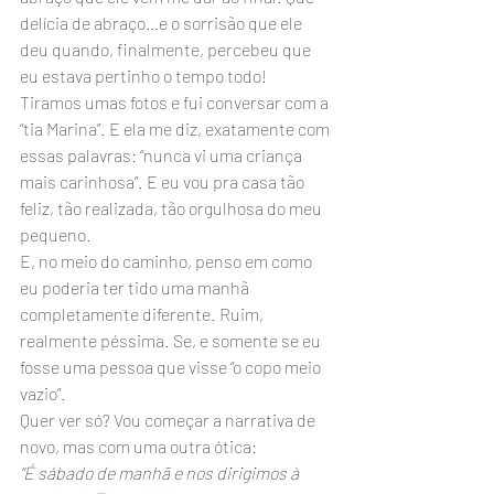
delícia de abraço…e o sorrisão que ele 
deu quando, finalmente, percebeu que 
eu estava pertinho o tempo todo!
Tiramos umas fotos e fui conversar com a 
“tia Marina”. E ela me diz, exatamente com 
essas palavras: “nunca vi uma criança 
mais carinhosa”. E eu vou pra casa tão 
feliz, tão realizada, tão orgulhosa do meu 
pequeno.
E, no meio do caminho, penso em como 
eu poderia ter tido uma manhã 
completamente diferente. Ruim, 
realmente péssima. Se, e somente se eu 
fosse uma pessoa que visse “o copo meio 
vazio”.
Quer ver só? Vou começar a narrativa de 
novo, mas com uma outra ótica:  
“É sábado de manhã e nos dirigimos à 