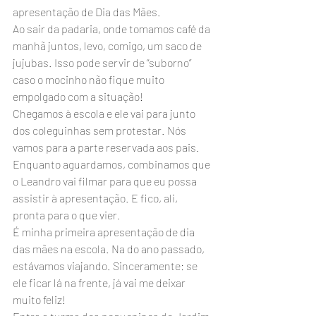
apresentação de Dia das Mães.
Ao sair da padaria, onde tomamos café da 
manhã juntos, levo, comigo, um saco de 
jujubas. Isso pode servir de “suborno” 
caso o mocinho não fique muito 
empolgado com a situação!
Chegamos à escola e ele vai para junto 
dos coleguinhas sem protestar. Nós 
vamos para a parte reservada aos pais. 
Enquanto aguardamos, combinamos que 
o Leandro vai filmar para que eu possa 
assistir à apresentação. E fico, ali, 
pronta para o que vier.
É minha primeira apresentação de dia 
das mães na escola. Na do ano passado, 
estávamos viajando. Sinceramente: se 
ele ficar lá na frente, já vai me deixar 
muito feliz!