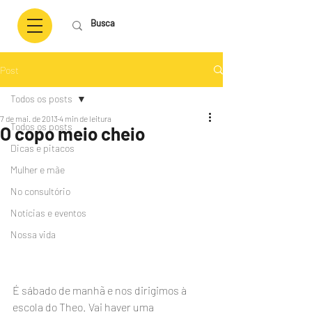
Post
Todos os posts
7 de mai. de 2013
4 min de leitura
Todos os posts
O copo meio cheio
Dicas e pitacos
Mulher e mãe
No consultório
Notícias e eventos
Nossa vida
É sábado de manhã e nos dirigimos à 
escola do Theo. Vai haver uma 