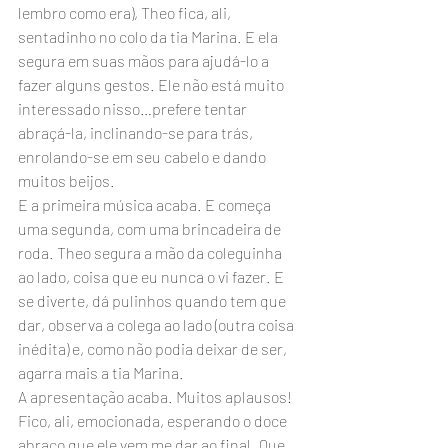
lembro como era), Theo fica, ali, 
sentadinho no colo da tia Marina. E ela 
segura em suas mãos para ajudá-lo a 
fazer alguns gestos. Ele não está muito 
interessado nisso…prefere tentar 
abraçá-la, inclinando-se para trás, 
enrolando-se em seu cabelo e dando 
muitos beijos.
E a primeira música acaba. E começa 
uma segunda, com uma brincadeira de 
roda. Theo segura a mão da coleguinha 
ao lado, coisa que eu nunca o vi fazer. E 
se diverte, dá pulinhos quando tem que 
dar, observa a colega ao lado (outra coisa 
inédita) e, como não podia deixar de ser, 
agarra mais a tia Marina.
A apresentação acaba. Muitos aplausos! 
Fico, ali, emocionada, esperando o doce 
abraço que ele vem me dar ao final. Que 