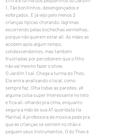
Entra a turma dos pequeninos do Jardim 
1. Tão bonitinhos, desengonçados e 
esforçados. E já vejo pelo menos 2 
crianças típicas chorando, lágrimas 
escorrendo pelas bochechas vermelhas, 
porque não querem estar ali. As mães as 
acodem após algum tempo, 
condescendentes, mas também 
frustradas por perceberem que o filho 
não vai mesmo fazer o show.
O Jardim 1 sai. Chega a turma do Theo. 
Ele entra analisando o local, como 
sempre faz. Olha todas as paredes, vê 
alguma coisa super interessante no teto 
e fica ali, olhando pra cima, enquanto 
segura a mão de sua AT querida (a tia 
Marina). A professora de música pede pra 
que as crianças se sentem no chão e 
peguem seus instrumentos. O do Theo é 