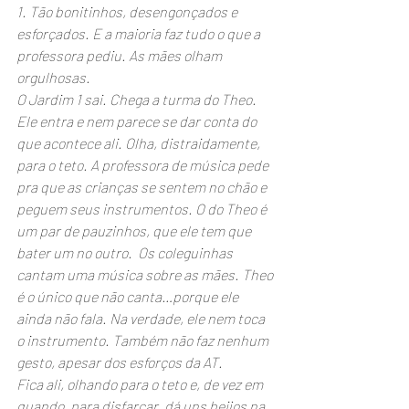
1. Tão bonitinhos, desengonçados e 
esforçados. E a maioria faz tudo o que a 
professora pediu. As mães olham 
orgulhosas.
O Jardim 1 sai. Chega a turma do Theo. 
Ele entra e nem parece se dar conta do 
que acontece ali. Olha, distraidamente, 
para o teto. A professora de música pede 
pra que as crianças se sentem no chão e 
peguem seus instrumentos. O do Theo é 
um par de pauzinhos, que ele tem que 
bater um no outro.  Os coleguinhas 
cantam uma música sobre as mães. Theo 
é o único que não canta…porque ele 
ainda não fala. Na verdade, ele nem toca 
o instrumento. Também não faz nenhum 
gesto, apesar dos esforços da AT. 
Fica ali, olhando para o teto e, de vez em 
quando, para disfarçar, dá uns beijos na 