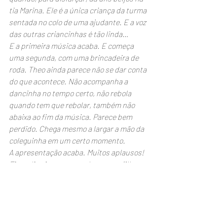
tia Marina. Ele é a única criança da turma 
sentada no colo de uma ajudante. E a voz 
das outras criancinhas é tão linda…
E a primeira música acaba. E começa 
uma segunda, com uma brincadeira de 
roda. Theo ainda parece não se dar conta 
do que acontece. Não acompanha a 
dancinha no tempo certo, não rebola 
quando tem que rebolar, também não 
abaixa ao fim da música. Parece bem 
perdido. Chega mesmo a largar a mão da 
coleguinha em um certo momento.
A apresentação acaba. Muitos aplausos! 
Fico, ali, triste, pensando no meu filho 
como a única criança que não cantou, 
não acompanhou tudo, não fez a 
dancinha, não fez os gestos. Até demorar 
pra me achar ele demorou. Isso, sim, é 