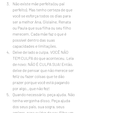
Não existe mãe perfeita (ou pai 
perfeito). Mas tenho certeza de que 
você se esforça todos os dias para 
ser a melhor Ana, Gislaine, Renata 
ou Paula que sua filha ou seu filho 
merecem. Cada mãe faz o que é 
possível dentro das suas 
capacidades e limitações.
Deixe de lado a culpa. VOCÊ NÃO 
TEM CULPA do que aconteceu. Leia 
de novo: NÃO É CULPA SUA! Então, 
deixe de pensar que não merece ser 
feliz ou fazer coisas que te dão 
prazer porque você está pagando 
por algo…que não fez!
Quando necessário, peça ajuda. Não 
tenha vergonha disso. Peça ajuda 
dos seus pais, sua sogra, seus 
amigos, para cuidar do seu filho um 