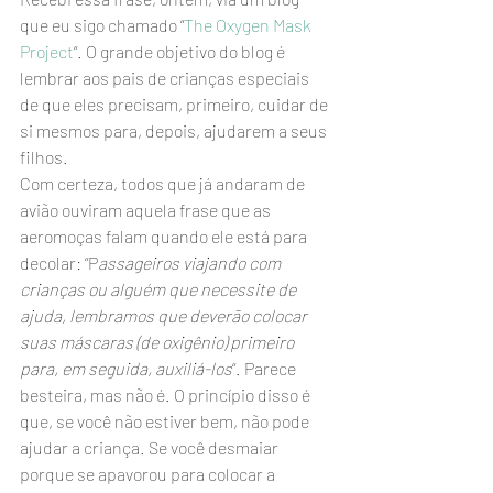
que eu sigo chamado “
The Oxygen Mask 
Project
“. O grande objetivo do blog é 
lembrar aos pais de crianças especiais 
de que eles precisam, primeiro, cuidar de 
si mesmos para, depois, ajudarem a seus 
filhos.
Com certeza, todos que já andaram de 
avião ouviram aquela frase que as 
aeromoças falam quando ele está para 
decolar: “P
assageiros viajando com 
crianças ou alguém que necessite de 
ajuda, lembramos que deverão colocar 
suas máscaras (de oxigênio) primeiro 
para, em seguida, auxiliá-los
“. Parece 
besteira, mas não é. O princípio disso é 
que, se você não estiver bem, não pode 
ajudar a criança. Se você desmaiar 
porque se apavorou para colocar a 