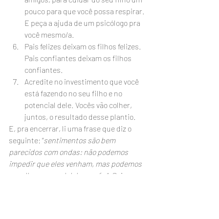
pouco para que você possa respirar. 
E peça a ajuda de um psicólogo pra 
você mesmo/a.
Pais felizes deixam os filhos felizes. 
Pais confiantes deixam os filhos 
confiantes.
Acredite no investimento que você 
está fazendo no seu filho e no 
potencial dele. Vocês vão colher, 
juntos, o resultado desse plantio.
E, pra encerrar, li uma frase que diz o 
seguinte: “
sentimentos são bem 
parecidos com ondas: não podemos 
impedir que eles venham, mas podemos 
escolher em qual deles surfar
“. Sei que 
não é fácil, mas eu acredito, sim, nesse 
poder de escolha. E sei que, às vezes, 
escolhemos ficar deprimidos. 