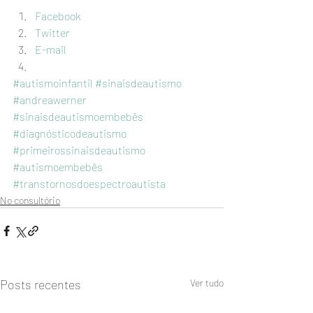
Facebook
Twitter
E-mail
#autismoinfantil
#sinaisdeautismo
#andreawerner
#sinaisdeautismoembebês
#diagnósticodeautismo
#primeirossinaisdeautismo
#autismoembebês
#transtornosdoespectroautista
No consultório
Posts recentes
Ver tudo