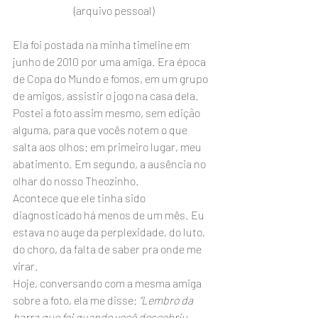
(arquivo pessoal)
Ela foi postada na minha timeline em 
junho de 2010 por uma amiga. Era época 
de Copa do Mundo e fomos, em um grupo 
de amigos, assistir o jogo na casa dela. 
Postei a foto assim mesmo, sem edição 
alguma, para que vocês notem o que 
salta aos olhos: em primeiro lugar, meu 
abatimento. Em segundo, a ausência no 
olhar do nosso Theozinho.
Acontece que ele tinha sido 
diagnosticado há menos de um mês. Eu 
estava no auge da perplexidade, do luto, 
do choro, da falta de saber pra onde me 
virar. 
Hoje, conversando com a mesma amiga 
sobre a foto, ela me disse: 
“Lembro da 
barra que foi quando você descobriu. 