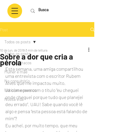
Post
Todos os posts
10 de jun. de 2016
3 min de leitura
Todos os posts
Sobre a dor que cria a
pérola
Dicas e pitacos
Esta semana, uma amiga compartilhou 
Mulher e mãe
uma entrevista com o escritor Rubem 
No consultório
Alves que me impactou muito. 
Já começava com o título “eu cheguei 
Notícias e eventos
onde cheguei porque tudo que planejei 
Nossa vida
deu errado”. UAU! Sabe quando você lê 
algo e pensa “esta pessoa está falando de 
mim”?
Eu achei, por muito tempo, que meu 