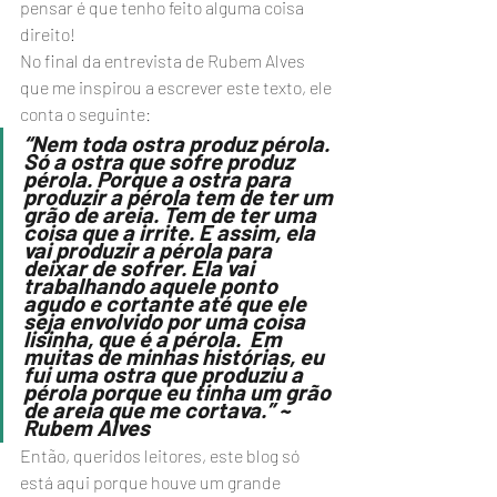
pensar é que tenho feito alguma coisa 
direito! 
No final da entrevista de Rubem Alves 
que me inspirou a escrever este texto, ele 
conta o seguinte:
“Nem toda ostra produz pérola. 
Só a ostra que sofre produz 
pérola. Porque a ostra para 
produzir a pérola tem de ter um 
grão de areia. Tem de ter uma 
coisa que a irrite. E assim, ela 
vai produzir a pérola para 
deixar de sofrer. Ela vai 
trabalhando aquele ponto 
agudo e cortante até que ele 
seja envolvido por uma coisa 
lisinha, que é a pérola.  Em 
muitas de minhas histórias, eu 
fui uma ostra que produziu a 
pérola porque eu tinha um grão 
de areia que me cortava.” ~ 
Rubem Alves
Então, queridos leitores, este blog só 
está aqui porque houve um grande 