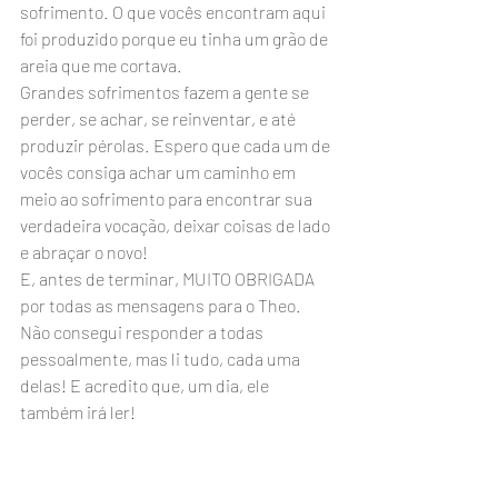
sofrimento. O que vocês encontram aqui 
foi produzido porque eu tinha um grão de 
areia que me cortava. 
Grandes sofrimentos fazem a gente se 
perder, se achar, se reinventar, e até 
produzir pérolas. Espero que cada um de 
vocês consiga achar um caminho em 
meio ao sofrimento para encontrar sua 
verdadeira vocação, deixar coisas de lado 
e abraçar o novo!
E, antes de terminar, MUITO OBRIGADA 
por todas as mensagens para o Theo. 
Não consegui responder a todas 
pessoalmente, mas li tudo, cada uma 
delas! E acredito que, um dia, ele 
também irá ler!
P.S.1: a entrevista com Rubem Alves que 
citei, você pode ler 
AQUI
. 