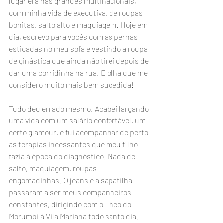
lugar era nas grandes multinacionais, 
com minha vida de executiva, de roupas 
bonitas, salto alto e maquiagem. Hoje em 
dia, escrevo para vocês com as pernas 
esticadas no meu sofá e vestindo a roupa 
de ginástica que ainda não tirei depois de 
dar uma corridinha na rua. E olha que me 
considero muito mais bem sucedida!
Tudo deu errado mesmo. Acabei largando 
uma vida com um salário confortável, um 
certo glamour, e fui acompanhar de perto 
as terapias incessantes que meu filho 
fazia à época do diagnóstico. Nada de 
salto, maquiagem, roupas 
engomadinhas. O jeans e a sapatilha 
passaram a ser meus companheiros 
constantes, dirigindo com o Theo do 
Morumbi à Vila Mariana todo santo dia.