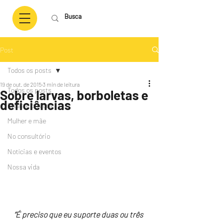
Post
Todos os posts
19 de out. de 2015
3 min de leitura
Todos os posts
Sobre larvas, borboletas e
deficiências
Dicas e pitacos
Mulher e mãe
No consultório
Notícias e eventos
Nossa vida
“É preciso que eu suporte duas ou três 