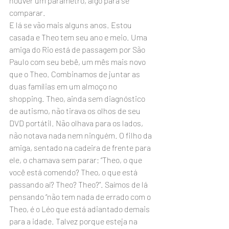
houver um parâmetro, algo para se 
comparar.
E lá se vão mais alguns anos. Estou 
casada e Theo tem seu ano e meio. Uma 
amiga do Rio está de passagem por São 
Paulo com seu bebê, um mês mais novo 
que o Theo. Combinamos de juntar as 
duas famílias em um almoço no 
shopping. Theo, ainda sem diagnóstico 
de autismo, não tirava os olhos de seu 
DVD portátil. Não olhava para os lados, 
não notava nada nem ninguém. O filho da 
amiga, sentado na cadeira de frente para 
ele, o chamava sem parar: “Theo, o que 
você está comendo? Theo, o que está 
passando aí? Theo? Theo?”. Saímos de lá 
pensando “não tem nada de errado com o 
Theo, é o Léo que está adiantado demais 
para a idade. Talvez porque esteja na 