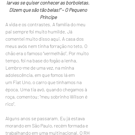
larvas se quiser conhecer as borboletas. 
Dizem que são tão belas!” ~ O Pequeno 
Príncipe
A vida e os contrastes. A família do meu 
pai sempre foi muito humilde. Já 
comentei muito disso aqui. A casa dos 
meus avós nem tinha forração no teto. O 
chão era o famoso “vermelhão”. Por muito 
tempo, foi na base do fogão a lenha. 
Lembro-me de uma vez, na minha 
adolescência, em que fomos lá em 
um Fiat Uno, o carro que tínhamos na 
época. Uma tia avó, quando chegamos à 
roça, comentou: “meu sobrinho Wilson é 
rico”.
Alguns anos se passaram. Eu já estava 
morando em São Paulo, recém formada e 
trabalhando em uma multinacional. O RH 