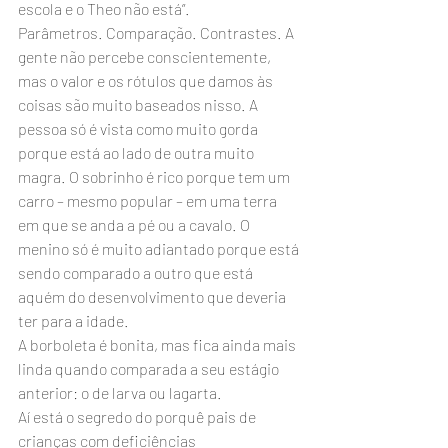
escola e o Theo não está”.
Parâmetros. Comparação. Contrastes. A 
gente não percebe conscientemente, 
mas o valor e os rótulos que damos às 
coisas são muito baseados nisso. A 
pessoa só é vista como muito gorda 
porque está ao lado de outra muito 
magra. O sobrinho é rico porque tem um 
carro – mesmo popular – em uma terra 
em que se anda a pé ou a cavalo. O 
menino só é muito adiantado porque está 
sendo comparado a outro que está 
aquém do desenvolvimento que deveria 
ter para a idade.
A borboleta é bonita, mas fica ainda mais 
linda quando comparada a seu estágio 
anterior: o de larva ou lagarta.
Aí está o segredo do porquê pais de 
crianças com deficiências 