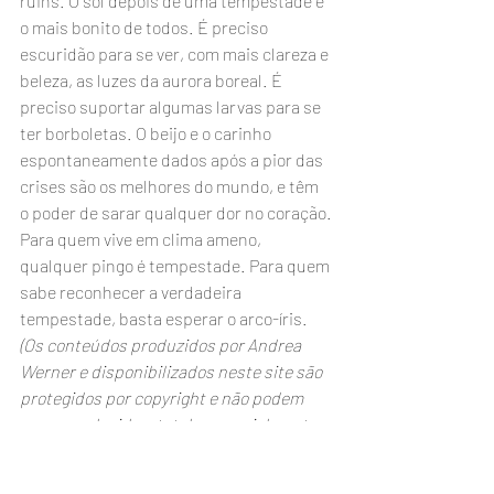
ruins. O sol depois de uma tempestade é 
o mais bonito de todos. É preciso 
escuridão para se ver, com mais clareza e 
beleza, as luzes da aurora boreal. É 
preciso suportar algumas larvas para se 
ter borboletas. O beijo e o carinho 
espontaneamente dados após a pior das 
crises são os melhores do mundo, e têm 
o poder de sarar qualquer dor no coração.
Para quem vive em clima ameno, 
qualquer pingo é tempestade. Para quem 
sabe reconhecer a verdadeira 
tempestade, basta esperar o arco-íris.
(Os conteúdos produzidos por Andrea 
Werner e disponibilizados neste site são 
protegidos por copyright e não podem 
ser reproduzidos, total ou parcialmente, 
sem autorização expressa da autora, 
mesmo citando a fonte)