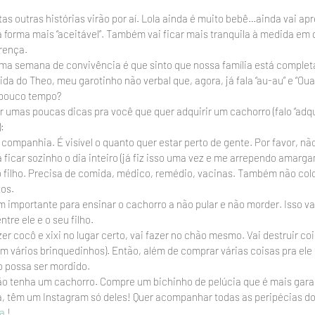
as outras histórias virão por aí. Lola ainda é muito bebê…ainda vai ap
forma mais “aceitável”. Também vai ficar mais tranquila à medida em q
erença.
ma semana de convivência é que sinto que nossa família está completa.
ida do Theo, meu garotinho não verbal que, agora, já fala “au-au” e “Oua”
o pouco tempo?
r umas poucas dicas pra você que quer adquirir um cachorro (falo “adqu
:
companhia. É visível o quanto quer estar perto de gente. Por favor, nã
ficar sozinho o dia inteiro (já fiz isso uma vez e me arrependo amarg
o filho. Precisa de comida, médico, remédio, vacinas. Também não co
tos.
importante para ensinar o cachorro a não pular e não morder. Isso vai 
ntre ele e o seu filho.
zer cocô e xixi no lugar certo, vai fazer no chão mesmo. Vai destruir co
 vários brinquedinhos). Então, além de comprar várias coisas pra ele r
 possa ser mordido.
ão tenha um cachorro. Compre um bichinho de pelúcia que é mais gara
ra, têm um Instagram só deles! Quer acompanhar todas as peripécias dos
a
 !