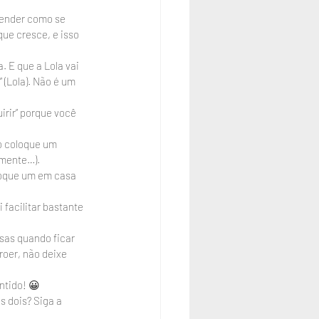
render como se 
ue cresce, e isso 
 E que a Lola vai 
 (Lola). Não é um 
irir” porque você 
o coloque um 
amente…).
loque um em casa 
facilitar bastante 
isas quando ficar 
oer, não deixe 
ntido! 😀
 dois? Siga a 