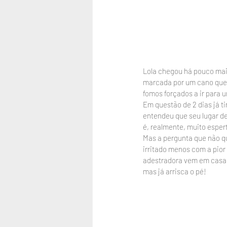
Lola chegou há pouco mais
marcada por um cano que e
fomos forçados a ir para u
Em questão de 2 dias já t
entendeu que seu lugar de
é, realmente, muito esper
Mas a pergunta que não qu
irritado menos com a pior
adestradora vem em casa. 
mas já arrisca o pé!