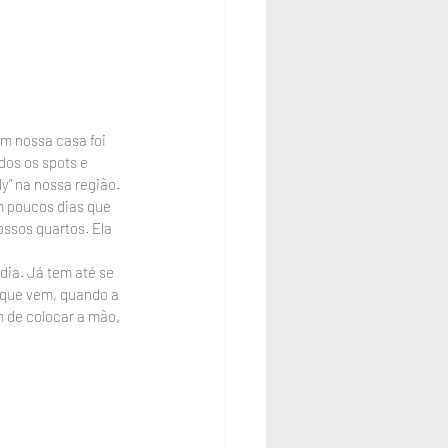
m nossa casa foi 
os os spots e 
y” na nossa região.
m poucos dias que 
ssos quartos. Ela 
ia. Já tem até se 
 que vem, quando a 
 de colocar a mão, 