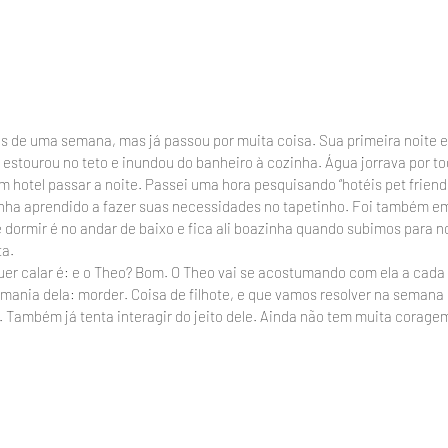
 de uma semana, mas já passou por muita coisa. Sua primeira noite e
stourou no teto e inundou do banheiro à cozinha. Água jorrava por tod
m hotel passar a noite. Passei uma hora pesquisando “hotéis pet friendl
inha aprendido a fazer suas necessidades no tapetinho. Foi também e
 dormir é no andar de baixo e fica ali boazinha quando subimos para no
ta.
er calar é: e o Theo? Bom. O Theo vai se acostumando com ela a cada d
 mania dela: morder. Coisa de filhote, e que vamos resolver na semana
Também já tenta interagir do jeito dele. Ainda não tem muita coragem