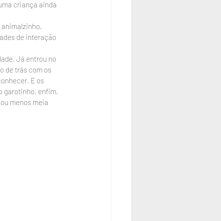
 uma criança ainda 
animalzinho, 
dades de interação 
ade. Já entrou no 
o de trás com os 
conhecer. E os 
 garotinho, enfim, 
s ou menos meia 