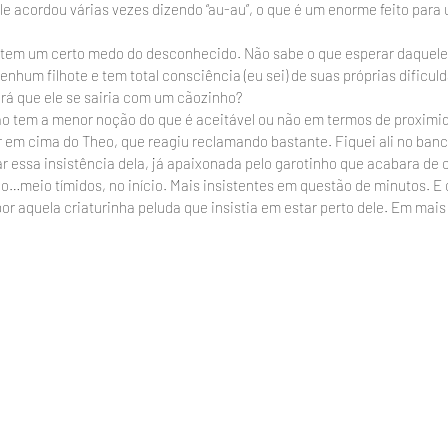
e acordou várias vezes dizendo “au-au”, o que é um enorme feito para
tem um certo medo do desconhecido. Não sabe o que esperar daquele 
nhum filhote e tem total consciência (eu sei) de suas próprias dificul
 que ele se sairia com um cãozinho?
não tem a menor noção do que é aceitável ou não em termos de proximid
 em cima do Theo, que reagiu reclamando bastante. Fiquei ali no banc
ar essa insistência dela, já apaixonada pelo garotinho que acabara de 
…meio tímidos, no início. Mais insistentes em questão de minutos. E o
or aquela criaturinha peluda que insistia em estar perto dele. Em mai