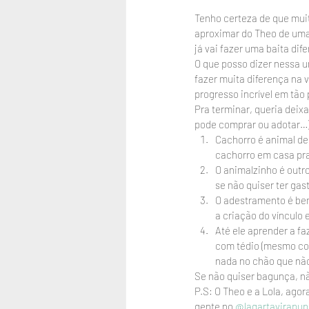
Tenho certeza de que muit
aproximar do Theo de uma 
já vai fazer uma baita dif
O que posso dizer nessa u
fazer muita diferença na v
progresso incrível em tã
Pra terminar, queria deixa
pode comprar ou adotar…)
Cachorro é animal de 
cachorro em casa pra 
O animalzinho é outr
se não quiser ter gas
O adestramento é bem 
a criação do vínculo e
Até ele aprender a fa
com tédio (mesmo com
nada no chão que não
Se não quiser bagunça, n
P.S: O Theo e a Lola, ago
gente no 
@lagartavirapup