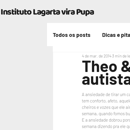
Instituto Lagarta vira Pupa
Todos os posts
Dicas e pit
4 de mar. de 2014
3 min de l
Nossa vida
Theo &
autist
A ansiedade de tirar um ca
tem conforto, afeto, aque
cheiros e vozes que ele a
semana, quando fomos bus
E a ansiedade dobrou porq
semana dizendo pra ele qu