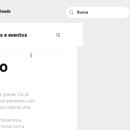
loads
s e eventos
ho
 grande. Ele ali 
oas estranhas, com 
ouco mais de uma 
 Passamos a 
a morar com a 