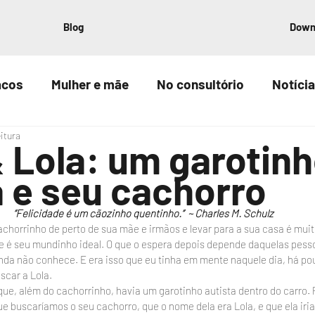
Blog
Down
acos
Mulher e mãe
No consultório
Notícia
eitura
 Lola: um garotin
a e seu cachorro
“Felicidade é um cãozinho quentinho.”  ~ Charles M. Schulz
chorrinho de perto de sua mãe e irmãos e levar para a sua casa é muito
le é seu mundinho ideal. O que o espera depois depende daquelas pess
inda não conhece. E era isso que eu tinha em mente naquele dia, há p
car a Lola.
ue, além do cachorrinho, havia um garotinho autista dentro do carro.
e buscaríamos o seu cachorro, que o nome dela era Lola, e que ela iri