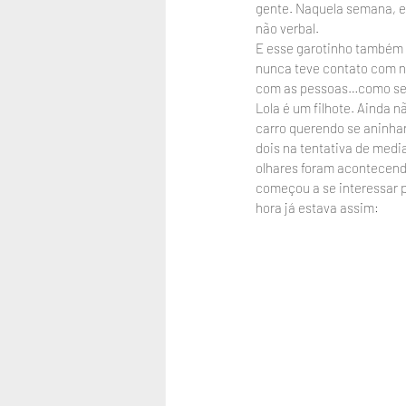
gente. Naquela semana, el
não verbal.
E esse garotinho também 
nunca teve contato com ne
com as pessoas…como será
Lola é um filhote. Ainda 
carro querendo se aninhar
dois na tentativa de medi
olhares foram acontecendo
começou a se interessar p
hora já estava assim: