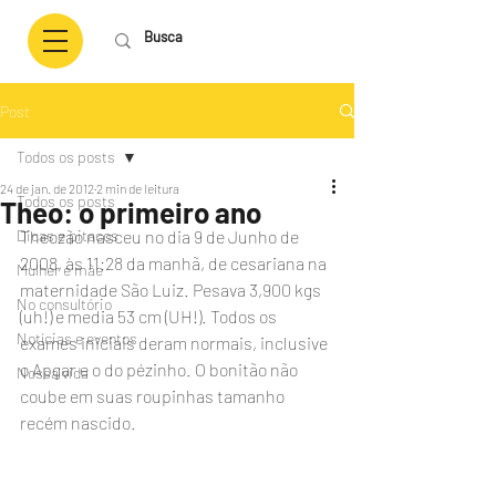
Post
Todos os posts
24 de jan. de 2012
2 min de leitura
Todos os posts
Theo: o primeiro ano
Dicas e pitacos
Theozão nasceu no dia 9 de Junho de 
2008, às 11:28 da manhã, de cesariana na 
Mulher e mãe
maternidade São Luiz. Pesava 3,900 kgs 
No consultório
(uh!) e media 53 cm (UH!). Todos os 
Notícias e eventos
exames iniciais deram normais, inclusive 
o Apgar e o do pézinho. O bonitão não 
Nossa vida
coube em suas roupinhas tamanho 
recém nascido. 