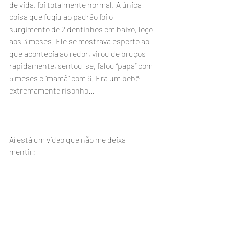
de vida, foi totalmente normal. A única 
coisa que fugiu ao padrão foi o 
surgimento de 2 dentinhos em baixo, logo 
aos 3 meses. Ele se mostrava esperto ao 
que acontecia ao redor, virou de bruços 
rapidamente, sentou-se, falou “papá” com 
5 meses e “mamã” com 6. Era um bebê 
extremamente risonho…   
Aí está um vídeo que não me deixa 
mentir: 