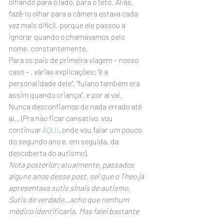
olhando para o lado, para o teto. Aliás, 
fazê-lo olhar para a câmera estava cada 
vez mais difícil, porque ele passou a 
ignorar quando o chamávamos pelo 
nome, constantemente.  
Para os pais de primeira viagem – nosso 
caso – , várias explicações: “é a 
personalidade dele”, “fulano também era 
assim quando criança”, e por aí vai. 
Nunca desconfiamos de nada errado até 
aí… (Pra não ficar cansativo, vou 
continuar 
AQUI
, onde vou falar um pouco 
do segundo ano e, em seguida, da 
descoberta do autismo).
Nota posterior: atualmente, passados 
alguns anos desse post, sei que o Theo já 
apresentava sutis sinais de autismo. 
Sutis de verdade…acho que nenhum 
médico identificaria. Mas falei bastante 