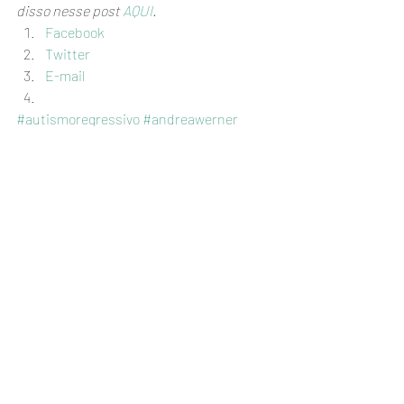
disso nesse post 
AQUI
. 
Facebook
Twitter
E-mail
#autismoregressivo
#andreawerner
#autismo
#autismoembebês
#primeirossinais
#criança
#primeiroano
#características
#autista
Nossa vida
Posts recentes
Ver tudo