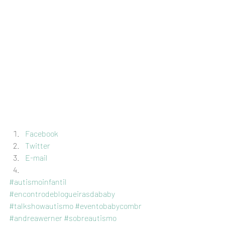
Facebook
Twitter
E-mail
#autismoinfantil
#encontrodeblogueirasdababy
#talkshowautismo
#eventobabycombr
#andreawerner
#sobreautismo