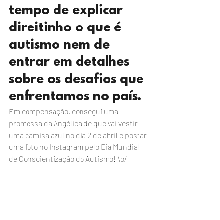
tempo de explicar 
direitinho o que é 
autismo nem de 
entrar em detalhes 
sobre os desafios que 
enfrentamos no país.
Em compensação, consegui uma 
promessa da Angélica de que vai vestir 
uma camisa azul no dia 2 de abril e postar 
uma foto no Instagram pelo Dia Mundial 
de Conscientização do Autismo! \o/  