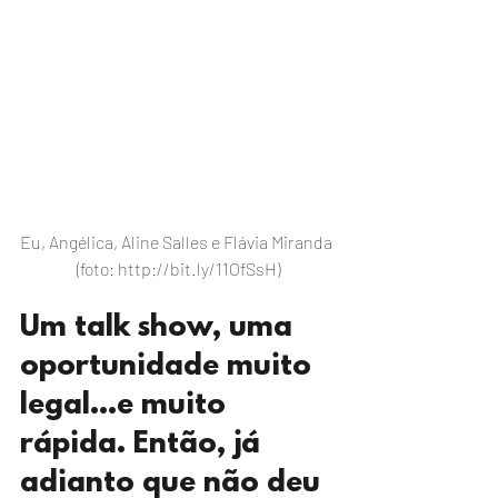
Eu, Angélica, Aline Salles e Flávia Miranda 
(foto: http://bit.ly/11OfSsH)
Um talk show, uma 
oportunidade muito 
legal…e muito 
rápida. Então, já 
adianto que não deu 