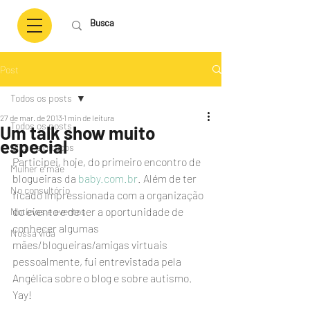
Post
Todos os posts
27 de mar. de 2013
1 min de leitura
Todos os posts
Um talk show muito
especial
Dicas e pitacos
Participei, hoje, do primeiro encontro de 
Mulher e mãe
blogueiras da 
baby.com.br
. Além de ter 
No consultório
ficado impressionada com a organização 
do evento e de ter a oportunidade de 
Notícias e eventos
conhecer algumas 
Nossa vida
mães/blogueiras/amigas virtuais 
pessoalmente, fui entrevistada pela 
Angélica sobre o blog e sobre autismo. 
Yay!  