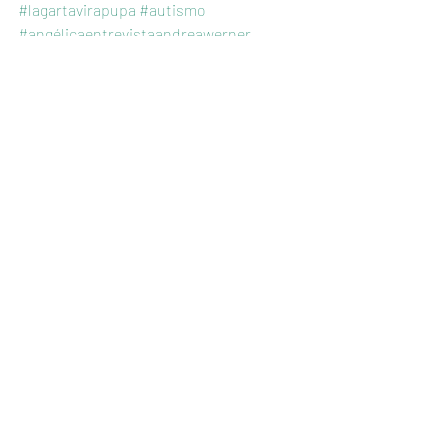
#lagartavirapupa
#autismo
#angélicaentrevistaandreawerner
#babycombr
Notícias e eventos
Posts recentes
Ver tudo