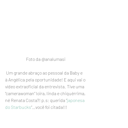
Foto da @analumasi
 Um grande abraço ao pessoal da Baby e 
à Angélica pela oportunidade! E aqui vai o 
vídeo extraoficial da entrevista. Tive uma 
“camerawoman” loira, linda e chiquérrima, 
né Renata Costa?! p.s: querida “
japonesa 
do Starbucks
“…você foi citada!!!   