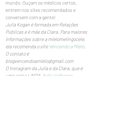
mundo. Ouçam os médicos certos, 
entrem nos sites recomendados e 
conversem com a gente!    
Julia Kogan é formada em Relações 
Públicas e é mãe da Clara. Para maiores 
informações sobre a mielomelingocele, 
ela recomenda o site 
Vencendo a Mielo
.
O contato é 
blogvencendoamielo@gmail.com 
O Instagram da Julia e da Clara, que é 
uma coisa LINDA, é 
@juliafkogan
Fotos: arquivo pessoal
Facebook
Twitter
E-mail
#juliakogan
#blogmaterno
#mãeespecial
#mielomelingocele
#andreawerner
#vencendoamielo
#espinhabífida