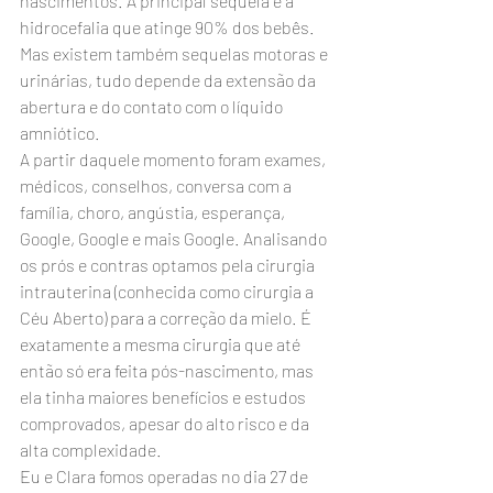
nascimentos. A principal sequela é a 
hidrocefalia que atinge 90% dos bebês. 
Mas existem também sequelas motoras e 
urinárias, tudo depende da extensão da 
abertura e do contato com o líquido 
amniótico.
A partir daquele momento foram exames, 
médicos, conselhos, conversa com a 
família, choro, angústia, esperança, 
Google, Google e mais Google. Analisando 
os prós e contras optamos pela cirurgia 
intrauterina (conhecida como cirurgia a 
Céu Aberto) para a correção da mielo. É 
exatamente a mesma cirurgia que até 
então só era feita pós-nascimento, mas 
ela tinha maiores benefícios e estudos 
comprovados, apesar do alto risco e da 
alta complexidade.
Eu e Clara fomos operadas no dia 27 de 