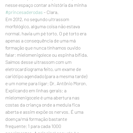
nesse espaço contar a história da minha 
#princesaderodas
 – Clara.
Em 2012, no segundo ultrassom 
morfológico, alguma coisa não estava 
normal, havia um pé torto. O pé torto era 
apenas a consequência de uma má 
formação que nunca tínhamos ouvido 
falar: mielomenigolece ou espinha bífida. 
Saímos desse ultrassom com um 
eletrocardiograma feito, um exame de 
cariótipo agendado (para a mesma tarde) 
e um nome para ligar: Dr. Antônio Moron.  
Explicando em linhas gerais: a 
mielomenigocele é uma abertura nas 
costas da criança onde a medula fica 
aberta e assim expõe os nervos. É uma 
doença/má formação bastante 
frequente: 1 para cada 1000 