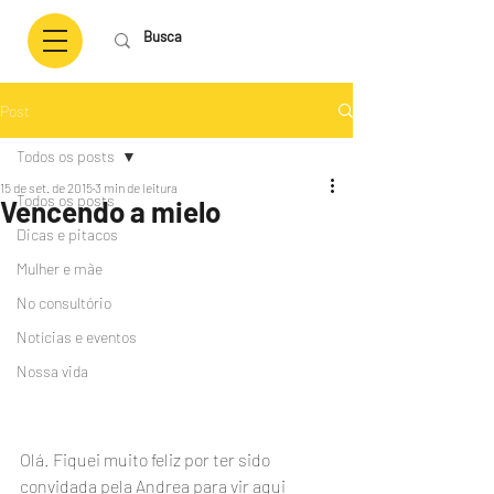
Post
Todos os posts
15 de set. de 2015
3 min de leitura
Todos os posts
Vencendo a mielo
Dicas e pitacos
Mulher e mãe
No consultório
Notícias e eventos
Nossa vida
Olá. Fiquei muito feliz por ter sido 
convidada pela Andrea para vir aqui 