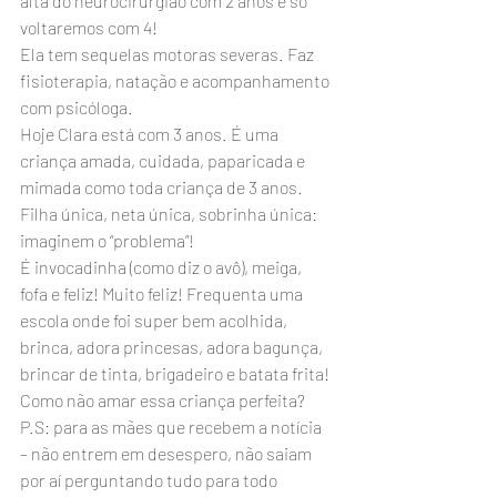
alta do neurocirurgião com 2 anos e só 
voltaremos com 4!
Ela tem sequelas motoras severas. Faz 
fisioterapia, natação e acompanhamento 
com psicóloga.
Hoje Clara está com 3 anos. É uma 
criança amada, cuidada, paparicada e 
mimada como toda criança de 3 anos. 
Filha única, neta única, sobrinha única: 
imaginem o “problema”!
É invocadinha (como diz o avô), meiga, 
fofa e feliz! Muito feliz! Frequenta uma 
escola onde foi super bem acolhida, 
brinca, adora princesas, adora bagunça, 
brincar de tinta, brigadeiro e batata frita! 
Como não amar essa criança perfeita?
P.S: para as mães que recebem a notícia 
– não entrem em desespero, não saiam 
por aí perguntando tudo para todo 