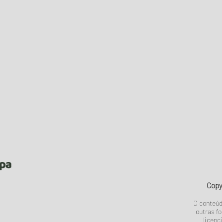
upa
Copy
O conteúd
outras fo
licenc