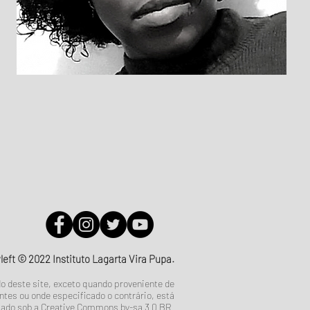
left © 2022 Instituto Lagarta Vira Pupa.
o deste site, exceto quando proveniente de
ntes ou onde especificado o contrário, está
iado sob a
Creative Commons by-sa 3.0 BR.