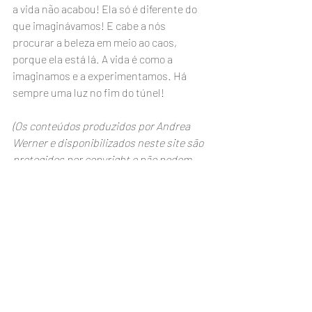
a vida não acabou! Ela só é diferente do 
que imaginávamos! E cabe a nós 
procurar a beleza em meio ao caos, 
porque ela está lá. A vida é como a 
imaginamos e a experimentamos. Há 
sempre uma luz no fim do túnel!  
(Os conteúdos produzidos por Andrea 
Werner e disponibilizados neste site são 
protegidos por copyright e não podem 
ser reproduzidos, total ou parcialmente, 
sem autorização expressa da autora, 
mesmo citando a fonte)
Foto: 
Shutterstock
Facebook
Twitter
E-mail
#autismonãoverbal
#autismoinfantil