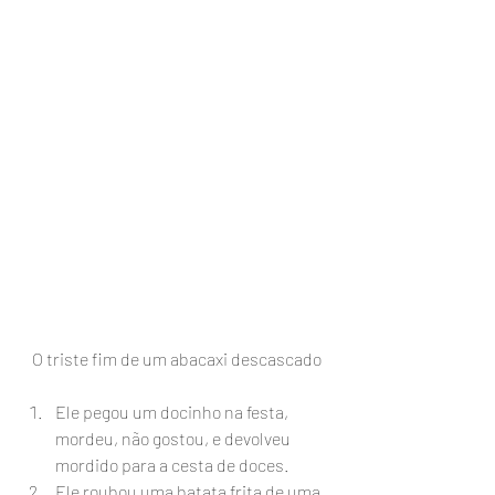
O triste fim de um abacaxi descascado
Ele pegou um docinho na festa, 
mordeu, não gostou, e devolveu 
mordido para a cesta de doces.
Ele roubou uma batata frita de uma 