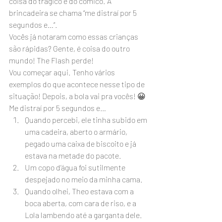
coisa do trágico e do cômico. A 
brincadeira se chama “me distraí por 5 
segundos e…”.
Vocês já notaram como essas crianças 
são rápidas? Gente, é coisa do outro 
mundo! The Flash perde!
Vou começar aqui. Tenho vários 
exemplos do que acontece nesse tipo de 
situação! Depois, a bola vai pra vocês! 😀
Me distraí por 5 segundos e…
Quando percebi, ele tinha subido em 
uma cadeira, aberto o armário, 
pegado uma caixa de biscoito e já 
estava na metade do pacote.
Um copo d’água foi sutilmente 
despejado no meio da minha cama.
Quando olhei, Theo estava com a 
boca aberta, com cara de riso, e a 
Lola lambendo até a garganta dele.