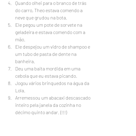
Quando olhei para o branco de trás 
do carro, Theo estava comendo a 
neve que grudou na bota.
Ele pegou um pote de sorvete na 
geladeira e estava comendo com a 
mão.
Ele despejou um vidro de shampoo e 
um tubo de pasta de dente na 
banheira.
Deu uma baita mordida em uma 
cebola que eu estava picando.
Jogou vários brinquedos na água da 
Lola.
Arremessou um abacaxi descascado 
inteiro pela janela da cozinha no 
décimo quinto andar. (!!!)