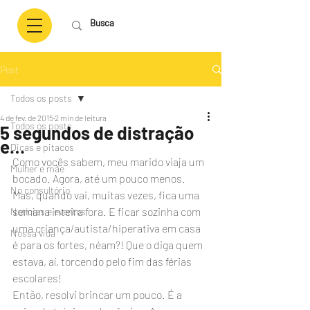
Post
Todos os posts
4 de fev. de 2015
2 min de leitura
Todos os posts
5 segundos de distração
e…
Dicas e pitacos
Como vocês sabem, meu marido viaja um 
Mulher e mãe
bocado. Agora, até um pouco menos. 
No consultório
Mas, quando vai, muitas vezes, fica uma 
semana inteira fora. E ficar sozinha com 
Notícias e eventos
uma criança/autista/hiperativa em casa 
Nossa vida
é para os fortes, néam?! Que o diga quem 
estava, aí, torcendo pelo fim das férias 
escolares!
Então, resolvi brincar um pouco. É a 