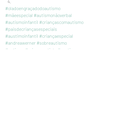
#oladoengraçadodoautismo
#mãeespecial
#autismonãoverbal
#autismoinfantil
#criançascomautismo
#paisdecriançasespeciais
#austimoinfantil
#criançaespecial
#andreawerner
#sobreautismo
#autismo
#criançaautista
#oautismo
#transtornodoespectroautista
#criançasautistas
#oqueautismo
#transtornosdoespectroautista
#autista
#autistas
Posts recentes
Ver tudo