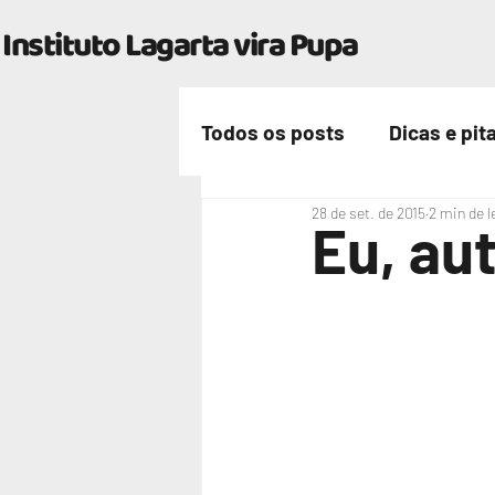
Instituto Lagarta vira Pupa
Todos os posts
Dicas e pit
28 de set. de 2015
2 min de l
Nossa vida
Eu, au