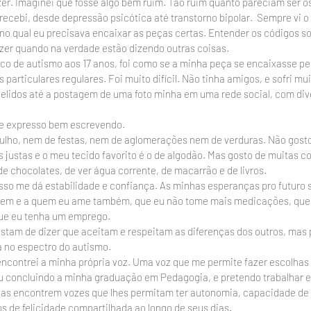
izer. Imaginei que fosse algo bem ruim. Tão ruim quanto pareciam ser o
recebi, desde depressão psicótica até transtorno bipolar.  Sempre vi
o qual eu precisava encaixar as peças certas. Entender os códigos soc
zer quando na verdade estão dizendo outras coisas.
co de autismo aos 17 anos, foi como se a minha peça se encaixasse pel
particulares regulares. Foi muito difícil. Não tinha amigos, e sofri muit
pelidos até a postagem de uma foto minha em uma rede social, com div
me expresso bem escrevendo.
lho, nem de festas, nem de aglomerações nem de verduras. Não gost
 justas e o meu tecido favorito é o de algodão. Mas gosto de muitas co
de chocolates, de ver água corrente, de macarrão e de livros.
sso me dá estabilidade e confiança. As minhas esperanças pro futuro 
em e a quem eu ame também, que eu não tome mais medicações, que 
ue eu tenha um emprego.
stam de dizer que aceitam e respeitam as diferenças dos outros, mas
 no espectro do autismo.
encontrei a minha própria voz. Uma voz que me permite fazer escolhas e
u concluindo a minha graduação em Pedagogia, e pretendo trabalhar 
tas encontrem vozes que lhes permitam ter autonomia, capacidade de 
 de felicidade compartilhada ao longo de seus dias.