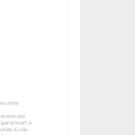
va chorar 
, durante uma 
uer brincar?’. A 
tista’. Eu não 