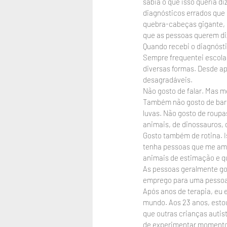
sabia o que isso queria d
diagnósticos errados que 
quebra-cabeças gigante, n
que as pessoas querem di
Quando recebi o diagnósti
Sempre frequentei escolas 
diversas formas. Desde a
desagradáveis.
Não gosto de falar. Mas 
Também não gosto de baru
luvas. Não gosto de roupas
animais, de dinossauros, 
Gosto também de rotina. I
tenha pessoas que me am
animais de estimação e q
As pessoas geralmente go
emprego para uma pessoa
Após anos de terapia, eu 
mundo. Aos 23 anos, esto
que outras crianças autis
de experimentar momentos