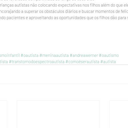
rianças autistas não colocando expectativas nos filhos além do que el
encorajando a superar os obstáculos diários e buscar momentos de felic
o pacientes e aproveitando as oportunidades que os filhos dão para
smoinfantil
#oautista
#meninaautista
#andreawerner
#oautismo
ista
#transtornodoespectroautista
#comoéserautista
#autista