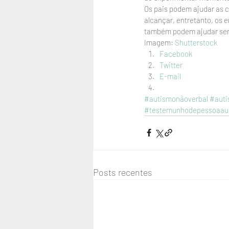
Os pais podem ajudar as c
alcançar, entretanto, os 
também podem ajudar send
Imagem: 
Shutterstock
Facebook
Twitter
E-mail
#autismonãoverbal
#auti
#testemunhodepessoaaut
Posts recentes