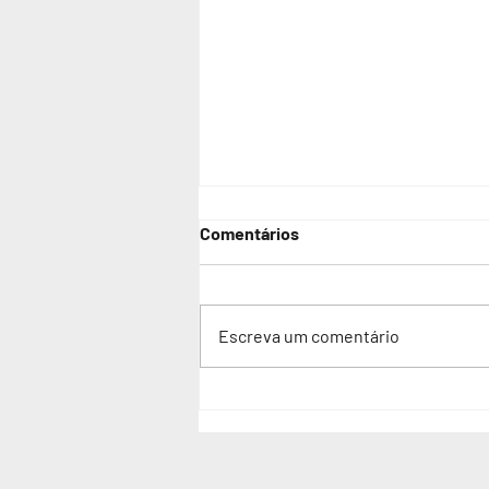
Comentários
Escreva um comentário
Adolescente autista é vítima
de violência sexual em escola
estadual de São Paulo