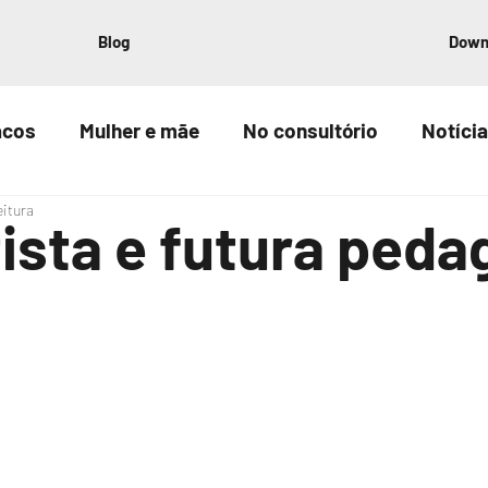
Blog
Down
acos
Mulher e mãe
No consultório
Notícia
eitura
tista e futura ped