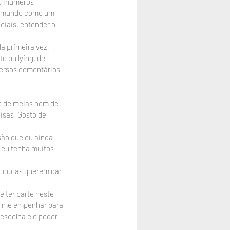
s inúmeros 
 o mundo como um 
iais, entender o 
a primeira vez.
o bullying, de 
ersos comentários 
o de meias nem de 
isas. Gosto de 
são que eu ainda 
eu tenha muitos 
 poucas querem dar 
 ter parte neste 
e me empenhar para 
escolha e o poder 