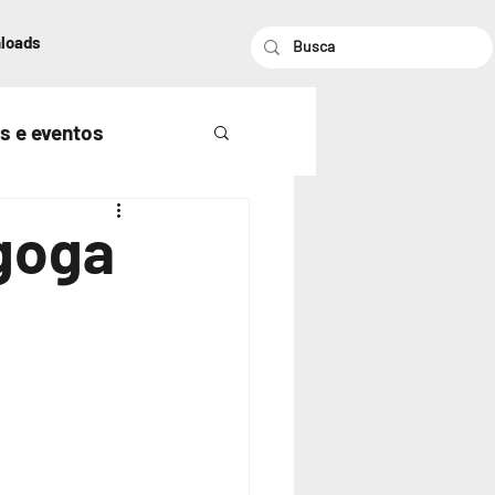
loads
s e eventos
agoga