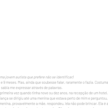
 uma jovem autista que prefere não se identificar)
 e 9 meses. Mas, ainda que soubesse falar, raramente o fazia. Costuma
 sabia me expressar através de palavras.
 primeira vez quando tinha nove ou dez anos, na recepção de um hotel
iança se dirigiu até uma menina que estava perto de mim e perguntou, ‘q
enina, provavelmente a mãe, respondeu, ‘ela não pode brincar. Ela é au