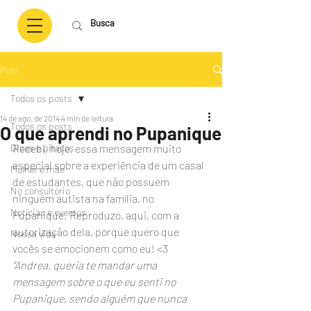
Post
Todos os posts
14 de ago. de 2014
4 min de leitura
Todos os posts
O que aprendi no Pupanique
Dicas e pitacos
Recebi, hoje, essa mensagem muito 
especial sobre a experiência de um casal 
Mulher e mãe
de estudantes, que não possuem 
No consultório
ninguém autista na família, no 
Notícias e eventos
Pupanique. Reproduzo, aqui, com a 
autorização dela, porque quero que 
Nossa vida
vocês se emocionem como eu! <3  
“Andrea, queria te mandar uma 
mensagem sobre o que eu senti no 
Pupanique, sendo alguém que nunca 