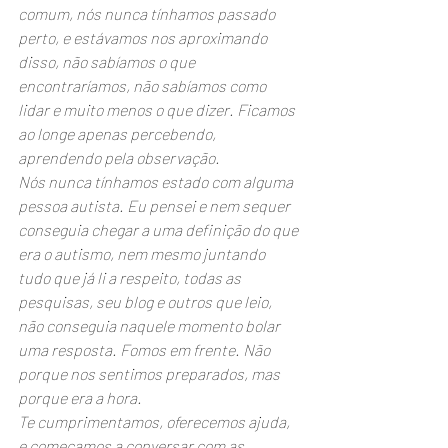
comum, nós nunca tínhamos passado 
perto, e estávamos nos aproximando 
disso, não sabíamos o que 
encontraríamos, não sabíamos como 
lidar e muito menos o que dizer. Ficamos 
ao longe apenas percebendo, 
aprendendo pela observação. 
Nós nunca tínhamos estado com alguma 
pessoa autista. Eu pensei e nem sequer 
conseguia chegar a uma definição do que 
era o autismo, nem mesmo juntando 
tudo que já li a respeito, todas as 
pesquisas, seu blog e outros que leio, 
não conseguia naquele momento bolar 
uma resposta. Fomos em frente. Não 
porque nos sentimos preparados, mas 
porque era a hora. 
Te cumprimentamos, oferecemos ajuda, 
e começamos a conversar com as 