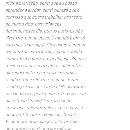
minha profissão, senti que eu posso 
aprender a ajudar, senti clareza que é 
com isso que quero trabalhar pro resto 
da minha vida: com crianças.
Aprendi, nesse dia, que os autistas não 
vivem no mundo deles. O mundo é um só, 
estamos todos aqui. Eles compreendem 
o mundo de outra forma, apenas. Assim 
como um médico e um pedagogo olham a 
mesma criança com olhares diferentes.
 Aprendi muito mesmo! Até mesmo a 
risada do seu filho me ensinou. E que 
risada gostosa que ele tem! Brincávamos 
na gangorra e, pelo menos três vezes, ele 
disse “more” (mais). Isso preenche, 
emociona, pois sei, pelos seus textos, o 
quão gratificante é vê-lo falar “more”. 
E, quando saí da gangorra, fui até ele 
perguntar se ele tinha gostado da 