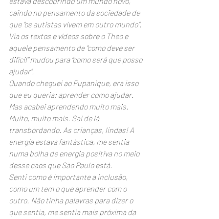
estava descobrindo um mundo novo, 
caindo no pensamento da sociedade de 
que “os autistas vivem em outro mundo”. 
Via os textos e vídeos sobre o Theo e 
aquele pensamento de “como deve ser 
difícil” mudou para “como será que posso 
ajudar”.
Quando cheguei ao Pupanique, era isso 
que eu queria: aprender como ajudar. 
Mas acabei aprendendo muito mais. 
Muito, muito mais. Sai de lá 
transbordando. As crianças, lindas! A 
energia estava fantástica, me sentia 
numa bolha de energia positiva no meio 
desse caos que São Paulo está.
Senti como é importante a inclusão, 
como um tem o que aprender com o 
outro. Não tinha palavras para dizer o 
que sentia, me sentia mais próxima da 