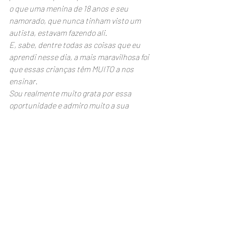
o que uma menina de 18 anos e seu 
namorado, que nunca tinham visto um 
autista, estavam fazendo ali. 
E, sabe, dentre todas as coisas que eu 
aprendi nesse dia, a mais maravilhosa foi 
que essas crianças têm MUITO a nos 
ensinar. 
Sou realmente muito grata por essa 
oportunidade e admiro muito a sua 
coragem de lutar por um mundo com 
mais compreensão, sem preconceitos e 
uma sociedade mais inclusiva. 
Eu espero que, como futura pedagoga, eu 
consiga colaborar com essa luta. 
Um grande abraço em você e um no Theo!
Verônica Pires”